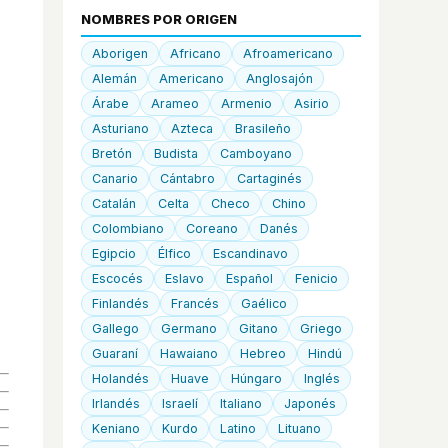
NOMBRES POR ORIGEN
Aborigen
Africano
Afroamericano
Alemán
Americano
Anglosajón
Árabe
Arameo
Armenio
Asirio
Asturiano
Azteca
Brasileño
Bretón
Budista
Camboyano
Canario
Cántabro
Cartaginés
Catalán
Celta
Checo
Chino
Colombiano
Coreano
Danés
Egipcio
Élfico
Escandinavo
Escocés
Eslavo
Español
Fenicio
Finlandés
Francés
Gaélico
Gallego
Germano
Gitano
Griego
Guaraní
Hawaiano
Hebreo
Hindú
Holandés
Huave
Húngaro
Inglés
Irlandés
Israelí
Italiano
Japonés
Keniano
Kurdo
Latino
Lituano