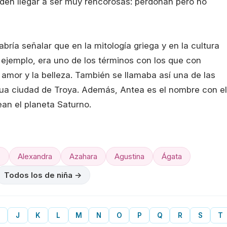
eden llegar a ser muy rencorosas: perdonan pero no
abría señalar que en la mitología griega y en la cultura
 ejemplo, era uno de los términos con los que con
l amor y la belleza. También se llamaba así una de las
gua ciudad de Troya. Además, Antea es el nombre con el
an el planeta Saturno.
s
Alexandra
Azahara
Agustina
Ágata
Todos los de niña →
J
K
L
M
N
O
P
Q
R
S
T