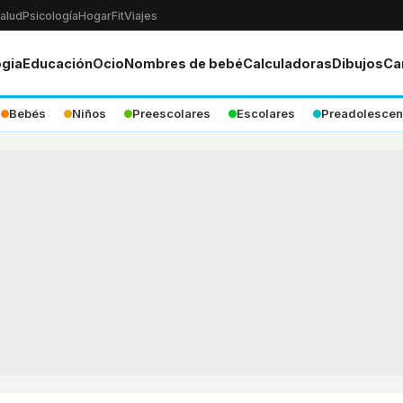
alud
Psicología
Hogar
Fit
Viajes
ogia
Educación
Ocio
Nombres de bebé
Calculadoras
Dibujos
Ca
Bebés
Niños
Preescolares
Escolares
Preadolescen