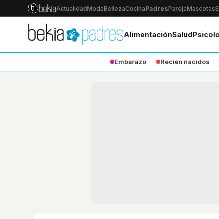
Actualidad
Moda
Belleza
Cocina
Padres
Pareja
Mascotas
S
Alimentación
Salud
Psicol
Embarazo
Recién nacidos