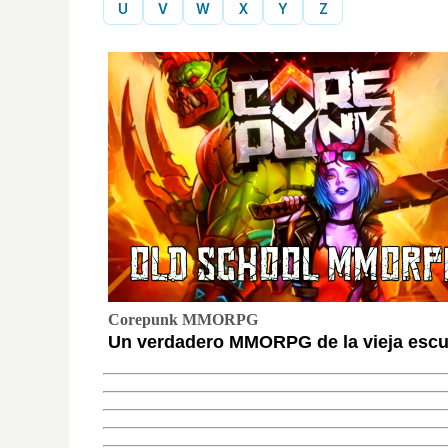
U
V
W
X
Y
Z
Corepunk MMORPG
Un verdadero MMORPG de la vieja escue