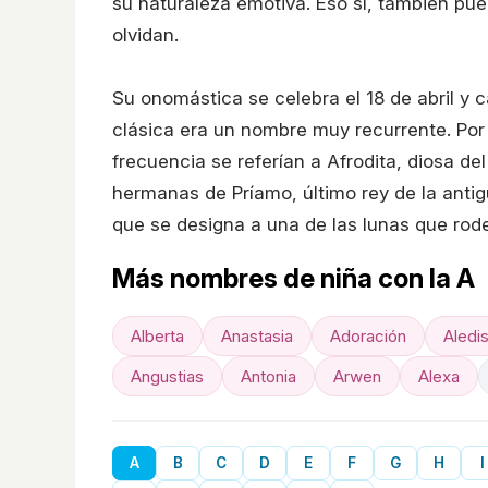
su naturaleza emotiva. Eso sí, también pu
olvidan.
Su onomástica se celebra el 18 de abril y c
clásica era un nombre muy recurrente. Por
frecuencia se referían a Afrodita, diosa de
hermanas de Príamo, último rey de la anti
que se designa a una de las lunas que rode
Más nombres de niña con la A
Alberta
Anastasia
Adoración
Aledi
Angustias
Antonia
Arwen
Alexa
A
B
C
D
E
F
G
H
I