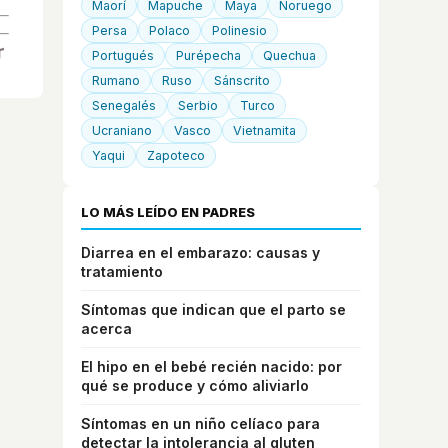
Maorí
Mapuche
Maya
Noruego
Persa
Polaco
Polinesio
Portugués
Purépecha
Quechua
Rumano
Ruso
Sánscrito
Senegalés
Serbio
Turco
Ucraniano
Vasco
Vietnamita
Yaqui
Zapoteco
LO MÁS LEÍDO EN PADRES
Diarrea en el embarazo: causas y
tratamiento
Síntomas que indican que el parto se
acerca
El hipo en el bebé recién nacido: por
qué se produce y cómo aliviarlo
Síntomas en un niño celíaco para
detectar la intolerancia al gluten