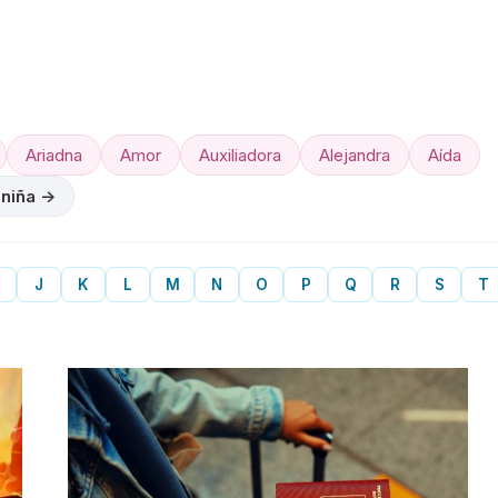
Ariadna
Amor
Auxiliadora
Alejandra
Aída
 niña →
J
K
L
M
N
O
P
Q
R
S
T