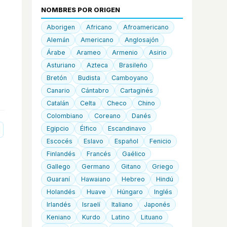
NOMBRES POR ORIGEN
Aborigen
Africano
Afroamericano
Alemán
Americano
Anglosajón
Árabe
Arameo
Armenio
Asirio
Asturiano
Azteca
Brasileño
Bretón
Budista
Camboyano
Canario
Cántabro
Cartaginés
Catalán
Celta
Checo
Chino
Colombiano
Coreano
Danés
Egipcio
Élfico
Escandinavo
Escocés
Eslavo
Español
Fenicio
Finlandés
Francés
Gaélico
Gallego
Germano
Gitano
Griego
Guaraní
Hawaiano
Hebreo
Hindú
Holandés
Huave
Húngaro
Inglés
Irlandés
Israelí
Italiano
Japonés
Keniano
Kurdo
Latino
Lituano