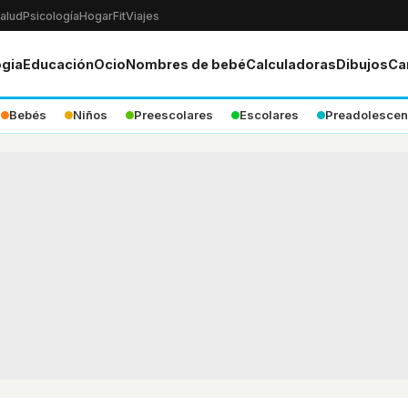
alud
Psicología
Hogar
Fit
Viajes
ogia
Educación
Ocio
Nombres de bebé
Calculadoras
Dibujos
Ca
Bebés
Niños
Preescolares
Escolares
Preadolescen