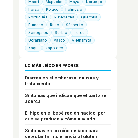
Maorí
Mapuche
Maya
Noruego
Persa
Polaco
Polinesio
Portugués
Purépecha
Quechua
Rumano
Ruso
Sánscrito
Senegalés
Serbio
Turco
Ucraniano
Vasco
Vietnamita
Yaqui
Zapoteco
LO MÁS LEÍDO EN PADRES
Diarrea en el embarazo: causas y
tratamiento
Síntomas que indican que el parto se
acerca
El hipo en el bebé recién nacido: por
qué se produce y cómo aliviarlo
Síntomas en un niño celíaco para
detectar la intolerancia al gluten