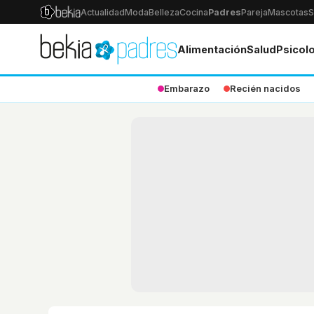
Actualidad
Moda
Belleza
Cocina
Padres
Pareja
Mascotas
S
Alimentación
Salud
Psicol
Embarazo
Recién nacidos