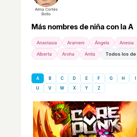
Alma Cortés
Bollo
Más nombres de niña con la A
Anastasia
Arameni
Ángela
Anesia
Alberta
Aroha
Antía
Todos los de
A
B
C
D
E
F
G
H
I
U
V
W
X
Y
Z