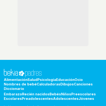
Alimentación
Salud
Psicologia
Educación
Ocio
Nombres de bebé
Calculadoras
Dibujos
Canciones
Diccionario
Embarazo
Recién nacidos
Bebés
Niños
Preescolares
Escolares
Preadolescentes
Adolescentes
Jóvenes