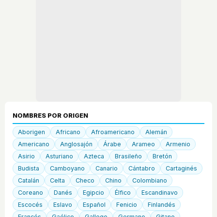
NOMBRES POR ORIGEN
Aborigen
Africano
Afroamericano
Alemán
Americano
Anglosajón
Árabe
Arameo
Armenio
Asirio
Asturiano
Azteca
Brasileño
Bretón
Budista
Camboyano
Canario
Cántabro
Cartaginés
Catalán
Celta
Checo
Chino
Colombiano
Coreano
Danés
Egipcio
Élfico
Escandinavo
Escocés
Eslavo
Español
Fenicio
Finlandés
Francés
Gaélico
Gallego
Germano
Gitano