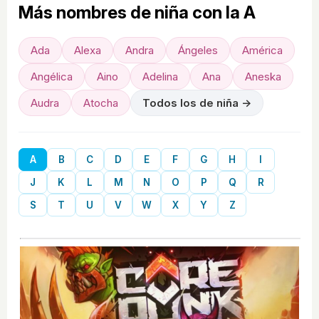
Más nombres de niña con la A
Ada
Alexa
Andra
Ángeles
América
Angélica
Aino
Adelina
Ana
Aneska
Audra
Atocha
Todos los de niña →
A
B
C
D
E
F
G
H
I
J
K
L
M
N
O
P
Q
R
S
T
U
V
W
X
Y
Z