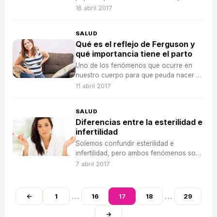
que ya han tenido hijos, pero ¿dificulta
16 abril 2017
que al quitarlo podamos quedar
embarazadas?
SALUD
Qué es el reflejo de Ferguson y
qué importancia tiene el parto
Uno de los fenómenos que ocurre en
nuestro cuerpo para que peuda nacer el
bebé es el reflejo de Ferguson, que
11 abril 2017
permite que el bebé se coloque para su
salida.
SALUD
Diferencias entre la esterilidad e
infertilidad
Solemos confundir esterilidad e
infertilidad, pero ambos fenómenos son
diferentes e influyen de distinta manera
7 abril 2017
en nuestra posibilidad de concebir hijos.
…
…
←
1
16
17
18
29
→