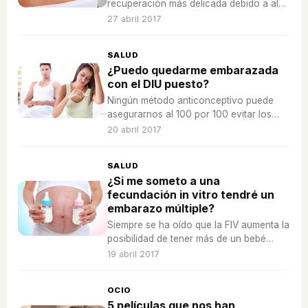
recuperación más delicada debido a al
cicatriz de la cesárea, te explicamos
27 abril 2017
cómo cuidarla para que se cure
correctamente.
SALUD
¿Puedo quedarme embarazada
con el DIU puesto?
Ningún método anticonceptivo puede
asegurarnos al 100 por 100 evitar los
embarazos, pero el DIU es uno de los
20 abril 2017
más efectivos.
SALUD
¿Si me someto a una
fecundación in vitro tendré un
embarazo múltiple?
Siempre se ha oído que la FIV aumenta la
posibilidad de tener más de un bebé
porque son varios los embriones que se
19 abril 2017
implantan, ¿cuál es la probabilidad real?
OCIO
5 películas que nos han