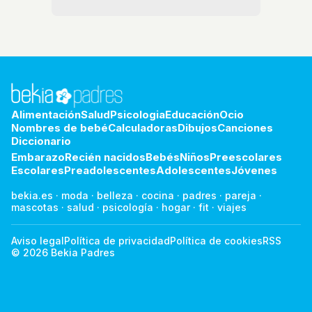
Alimentación
Salud
Psicologia
Educación
Ocio
Nombres de bebé
Calculadoras
Dibujos
Canciones
Diccionario
Embarazo
Recién nacidos
Bebés
Niños
Preescolares
Escolares
Preadolescentes
Adolescentes
Jóvenes
bekia.es
·
moda
·
belleza
·
cocina
·
padres
·
pareja
·
mascotas
·
salud
·
psicología
·
hogar
·
fit
·
viajes
Aviso legal
Política de privacidad
Política de cookies
RSS
© 2026 Bekia Padres