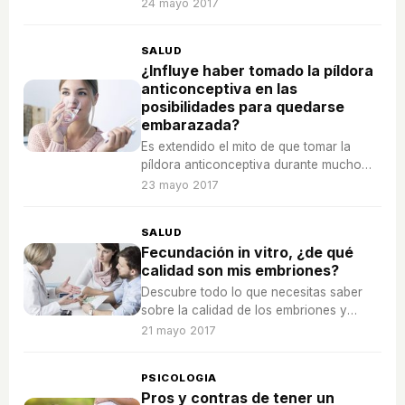
cambios del bebé, te contamos todo lo
24 mayo 2017
que necesitas saber.
SALUD
¿Influye haber tomado la píldora
anticonceptiva en las
posibilidades para quedarse
embarazada?
Es extendido el mito de que tomar la
píldora anticonceptiva durante mucho
tiempo puede afectarnos a la fertilidad
23 mayo 2017
en el futuro, te contamos la verdad
sobre esta idea.
SALUD
Fecundación in vitro, ¿de qué
calidad son mis embriones?
Descubre todo lo que necesitas saber
sobre la calidad de los embriones y
cómo influye en las probabilidades de
21 mayo 2017
éxito cuando nos sometemos a una
Fecundación in Vitro.
PSICOLOGIA
Pros y contras de tener un