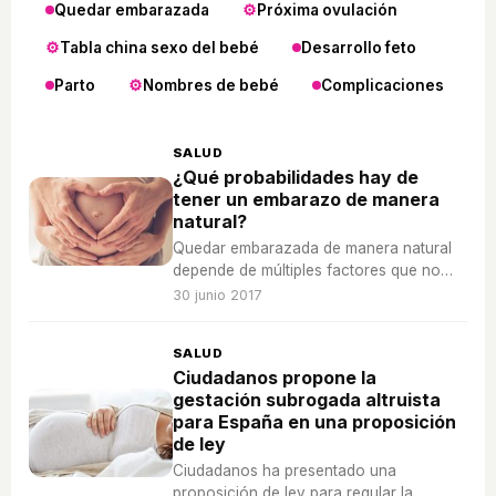
Quedar embarazada
Próxima ovulación
Tabla china sexo del bebé
Desarrollo feto
Parto
Nombres de bebé
Complicaciones
SALUD
¿Qué probabilidades hay de
tener un embarazo de manera
natural?
Quedar embarazada de manera natural
depende de múltiples factores que no
siempre se cumplen, te contamos cuáles
30 junio 2017
son las probabilidades de quedar
embarazada.
SALUD
Ciudadanos propone la
gestación subrogada altruista
para España en una proposición
de ley
Ciudadanos ha presentado una
proposición de ley para regular la