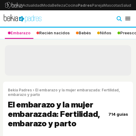
Actualidad
Moda
Belleza
Cocina
Padres
Pareja
Mascotas
Salud
Ps
Embarazo
Recién nacidos
Bebés
Niños
Preesco
Bekia Padres
› El embarazo y la mujer embarazada: Fertilidad,
embarazo y parto
El embarazo y la mujer
embarazada: Fertilidad,
714 guías
embarazo y parto