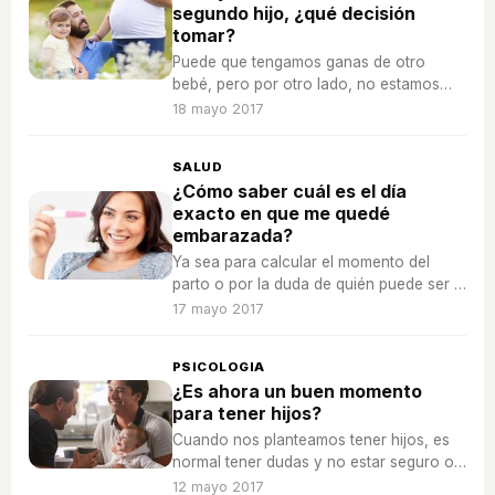
segundo hijo, ¿qué decisión
tomar?
Puede que tengamos ganas de otro
bebé, pero por otro lado, no estamos
seguros de que sea el mejor momento,
18 mayo 2017
¿cómo tomar esta decisión?
SALUD
¿Cómo saber cuál es el día
exacto en que me quedé
embarazada?
Ya sea para calcular el momento del
parto o por la duda de quién puede ser el
padre del bebé, hay mujeres
17 mayo 2017
embarazadas interesadas en saber qué
día se produjo la fecundación.
PSICOLOGIA
¿Es ahora un buen momento
para tener hijos?
Cuando nos planteamos tener hijos, es
normal tener dudas y no estar seguro o
segura de si es el momento adecuado, te
12 mayo 2017