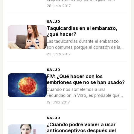
gestación subrogada donde se pueden
28 junio 2017
ver las condiciones bajo las que
permitirían este tipo de embarazos.
SALUD
Taquicardias en el embarazo,
¿qué hacer?
Las taquicardias durante el embarazo
son comunes porque el corazón de la
futura madre tiene que trabajar más, aún
23 junio 2017
así debemos controlarlas.
SALUD
FIV: ¿Qué hacer con los
embriones que no se han usado?
Cuando nos sometemos a una
Fecundación In Vitro, es probable que
queden embriones sin usar, pero aun así
19 junio 2017
pueden resultar de utilidad.
SALUD
¿Cuándo podré volver a usar
anticonceptivos después del