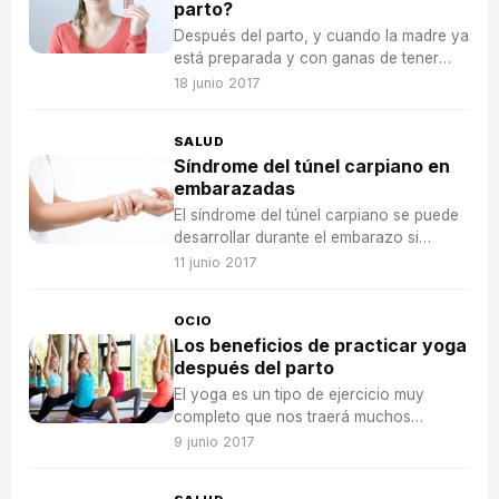
parto?
Después del parto, y cuando la madre ya
está preparada y con ganas de tener
relaciones sexuales de nuevo, nos
18 junio 2017
preguntamos si podemos volver a usar
los anticonceptivos de siempre.
SALUD
Síndrome del túnel carpiano en
embarazadas
El síndrome del túnel carpiano se puede
desarrollar durante el embarazo si
realizamos tareas repetitivas, te
11 junio 2017
enseñamos a identificarlo, pero también
a prevenirlo.
OCIO
Los beneficios de practicar yoga
después del parto
El yoga es un tipo de ejercicio muy
completo que nos traerá muchos
beneficios después del parto, no te
9 junio 2017
pierdas ni un detalle.