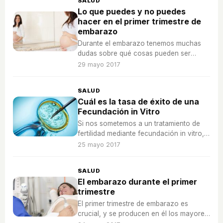
SALUD
Lo que puedes y no puedes
hacer en el primer trimestre de
embarazo
Durante el embarazo tenemos muchas
dudas sobre qué cosas pueden ser
perjudiciales para el bebé, sobre todo en
29 mayo 2017
el primer trimestre.
SALUD
Cuál es la tasa de éxito de una
Fecundación in Vitro
Si nos sometemos a un tratamiento de
fertilidad mediante fecundación in vitro,
nos preocupa mucho si funcionará al
25 mayo 2017
primer intento.
SALUD
El embarazo durante el primer
trimestre
El primer trimestre de embarazo es
crucial, y se producen en él los mayores