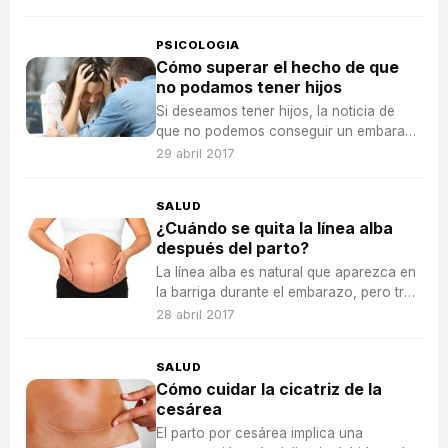
ayudamos a tomar la decisión.
PSICOLOGIA
Cómo superar el hecho de que
no podamos tener hijos
Si deseamos tener hijos, la noticia de
que no podemos conseguir un embarazo
puede ser muy dura, pero debemos
29 abril 2017
seguir adelante.
SALUD
¿Cuándo se quita la línea alba
después del parto?
La línea alba es natural que aparezca en
la barriga durante el embarazo, pero tras
el parto desaparece sola.
28 abril 2017
SALUD
Cómo cuidar la cicatriz de la
cesárea
El parto por cesárea implica una