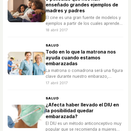
enseñado grandes ejemplos de
madres y padres
El cine es una gran fuente de modelos y
ejemplos a partir de los cuales aprender,
como estos padres y madres de cine.
18 abril 2017
SALUD
Todo en lo que la matrona nos
ayuda cuando estamos
embarazadas
La matrona o comadrona será una figura
clave durante nuestro embarazo,
también en el parto y el postparto, nos
17 abril 2017
ayudará en todas estas cuestiones que
os presentamos.
SALUD
¿Afecta haber llevado el DIU en
la posibilidad quedar
embarazada?
El DIU es un método anticonceptivo muy
popular que se recomienda a mujeres