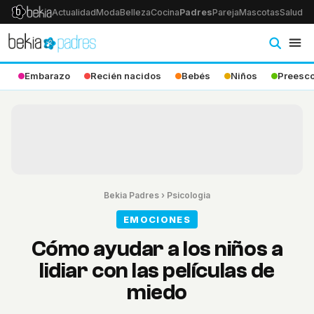
Actualidad
Moda
Belleza
Cocina
Padres
Pareja
Mascotas
Salud
Ps
Embarazo
Recién nacidos
Bebés
Niños
Preesco
Bekia Padres
›
Psicologia
EMOCIONES
Cómo ayudar a los niños a
lidiar con las películas de
miedo