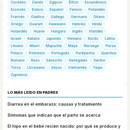
Coreano
Danés
Egipcio
Élfico
Escandinavo
Escocés
Eslavo
Español
Fenicio
Finlandés
Francés
Gaélico
Gallego
Germano
Gitano
Griego
Guaraní
Hawaiano
Hebreo
Hindú
Holandés
Huave
Húngaro
Inglés
Irlandés
Israelí
Italiano
Japonés
Keniano
Kurdo
Latino
Lituano
Maorí
Mapuche
Maya
Noruego
Persa
Polaco
Polinesio
Portugués
Purépecha
Quechua
Rumano
Ruso
Sánscrito
Senegalés
Serbio
Turco
Ucraniano
Vasco
Vietnamita
Yaqui
Zapoteco
LO MÁS LEÍDO EN PADRES
Diarrea en el embarazo: causas y tratamiento
Síntomas que indican que el parto se acerca
El hipo en el bebé recién nacido: por qué se produce y