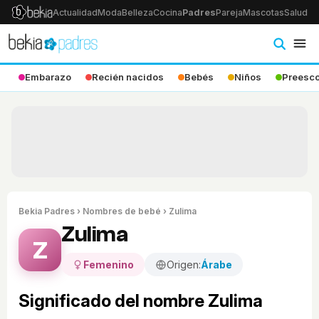
Actualidad
Moda
Belleza
Cocina
Padres
Pareja
Mascotas
Salud
Ps
Embarazo
Recién nacidos
Bebés
Niños
Preesco
Bekia Padres
›
Nombres de bebé
› Zulima
Zulima
Z
Femenino
Origen:
Árabe
Significado del nombre Zulima