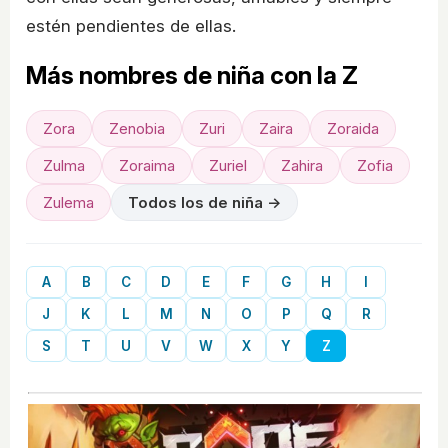
estén pendientes de ellas.
Más nombres de niña con la Z
Zora
Zenobia
Zuri
Zaira
Zoraida
Zulma
Zoraima
Zuriel
Zahira
Zofia
Zulema
Todos los de niña →
A
B
C
D
E
F
G
H
I
J
K
L
M
N
O
P
Q
R
S
T
U
V
W
X
Y
Z