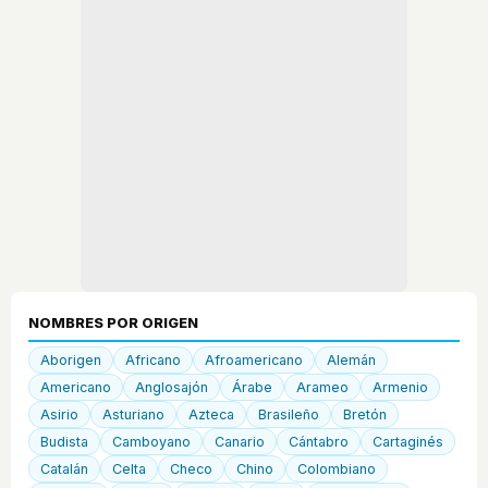
NOMBRES POR ORIGEN
Aborigen
Africano
Afroamericano
Alemán
Americano
Anglosajón
Árabe
Arameo
Armenio
Asirio
Asturiano
Azteca
Brasileño
Bretón
Budista
Camboyano
Canario
Cántabro
Cartaginés
Catalán
Celta
Checo
Chino
Colombiano