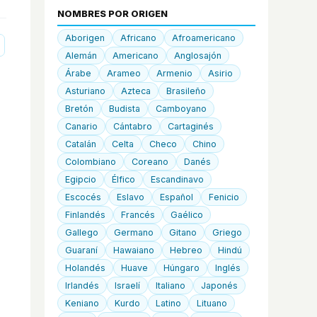
NOMBRES POR ORIGEN
Aborigen
Africano
Afroamericano
Alemán
Americano
Anglosajón
Árabe
Arameo
Armenio
Asirio
Asturiano
Azteca
Brasileño
Bretón
Budista
Camboyano
Canario
Cántabro
Cartaginés
Catalán
Celta
Checo
Chino
Colombiano
Coreano
Danés
Egipcio
Élfico
Escandinavo
Escocés
Eslavo
Español
Fenicio
Finlandés
Francés
Gaélico
Gallego
Germano
Gitano
Griego
Guaraní
Hawaiano
Hebreo
Hindú
Holandés
Huave
Húngaro
Inglés
Irlandés
Israelí
Italiano
Japonés
Keniano
Kurdo
Latino
Lituano