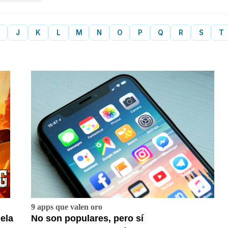
J
K
L
M
N
O
P
Q
R
S
T
9 apps que valen oro
ela
No son populares, pero sí