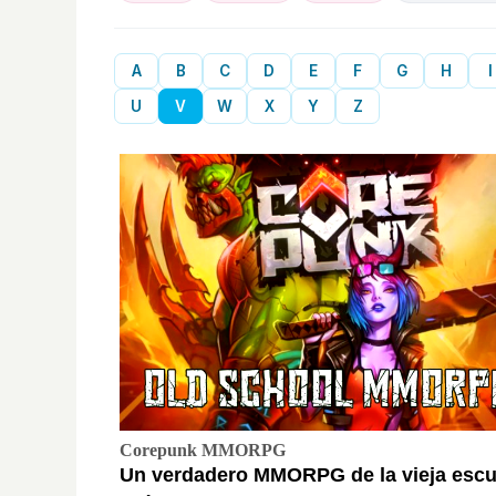
A
B
C
D
E
F
G
H
I
U
V
W
X
Y
Z
Corepunk MMORPG
Un verdadero MMORPG de la vieja escu