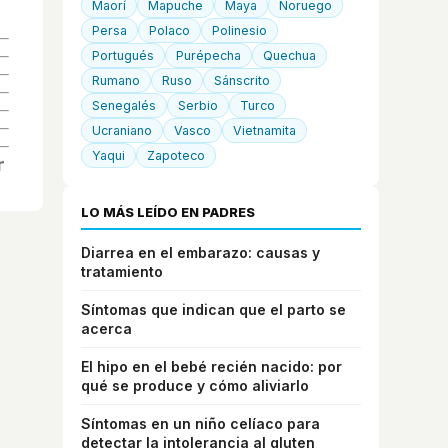
Maorí
Mapuche
Maya
Noruego
Persa
Polaco
Polinesio
Portugués
Purépecha
Quechua
Rumano
Ruso
Sánscrito
Senegalés
Serbio
Turco
Ucraniano
Vasco
Vietnamita
Yaqui
Zapoteco
LO MÁS LEÍDO EN PADRES
Diarrea en el embarazo: causas y
tratamiento
Síntomas que indican que el parto se
acerca
El hipo en el bebé recién nacido: por
qué se produce y cómo aliviarlo
Síntomas en un niño celíaco para
detectar la intolerancia al gluten