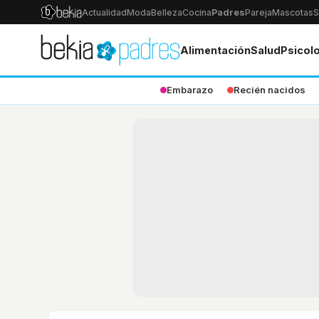
Actualidad
Moda
Belleza
Cocina
Padres
Pareja
Mascotas
S
Alimentación
Salud
Psicol
Embarazo
Recién nacidos