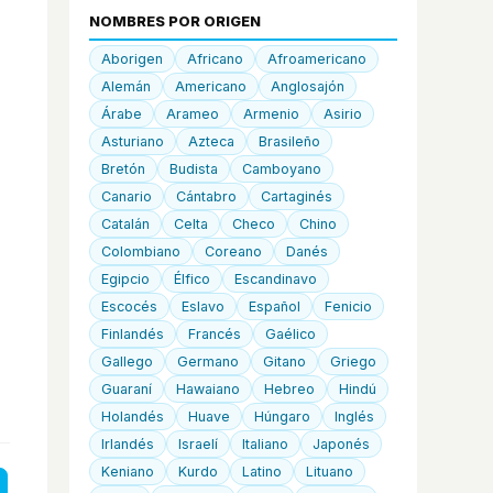
NOMBRES POR ORIGEN
Aborigen
Africano
Afroamericano
Alemán
Americano
Anglosajón
Árabe
Arameo
Armenio
Asirio
Asturiano
Azteca
Brasileño
Bretón
Budista
Camboyano
Canario
Cántabro
Cartaginés
Catalán
Celta
Checo
Chino
Colombiano
Coreano
Danés
Egipcio
Élfico
Escandinavo
Escocés
Eslavo
Español
Fenicio
Finlandés
Francés
Gaélico
Gallego
Germano
Gitano
Griego
Guaraní
Hawaiano
Hebreo
Hindú
Holandés
Huave
Húngaro
Inglés
Irlandés
Israelí
Italiano
Japonés
Keniano
Kurdo
Latino
Lituano