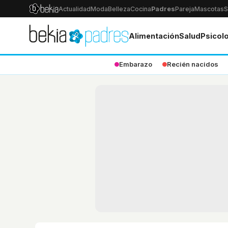
Actualidad
Moda
Belleza
Cocina
Padres
Pareja
Mascotas
S
Alimentación
Salud
Psicol
Embarazo
Recién nacidos