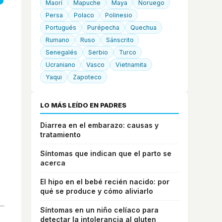
Maorí
Mapuche
Maya
Noruego
Persa
Polaco
Polinesio
Portugués
Purépecha
Quechua
Rumano
Ruso
Sánscrito
Senegalés
Serbio
Turco
Ucraniano
Vasco
Vietnamita
Yaqui
Zapoteco
LO MÁS LEÍDO EN PADRES
Diarrea en el embarazo: causas y
tratamiento
Síntomas que indican que el parto se
acerca
El hipo en el bebé recién nacido: por
qué se produce y cómo aliviarlo
Síntomas en un niño celíaco para
detectar la intolerancia al gluten