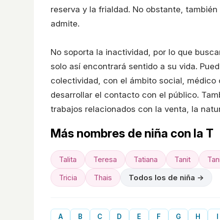
reserva y la frialdad. No obstante, tambié
admite.
No soporta la inactividad, por lo que busca
solo así encontrará sentido a su vida. Pue
colectividad, con el ámbito social, médic
desarrollar el contacto con el público. Ta
trabajos relacionados con la venta, la natur
Más nombres de niña con la T
Talita
Teresa
Tatiana
Tanit
Tan
Tricia
Thais
Todos los de niña →
A
B
C
D
E
F
G
H
I