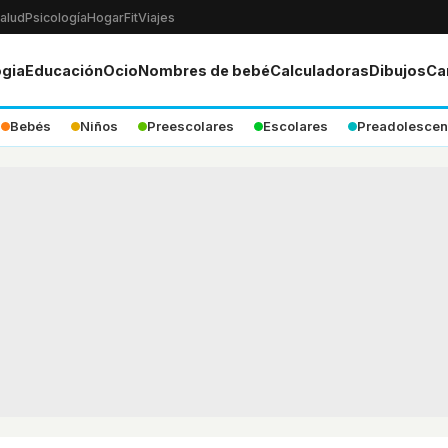
alud
Psicología
Hogar
Fit
Viajes
ogia
Educación
Ocio
Nombres de bebé
Calculadoras
Dibujos
Ca
Bebés
Niños
Preescolares
Escolares
Preadolescen