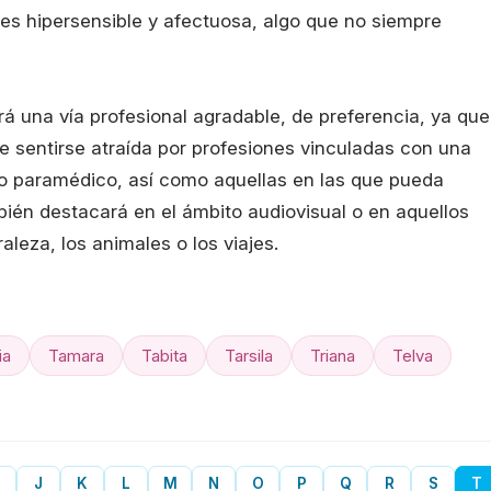
n es hipersensible y afectuosa, algo que no siempre
rá una vía profesional agradable, de preferencia, ya que
de sentirse atraída por profesiones vinculadas con una
o o paramédico, así como aquellas en las que pueda
mbién destacará en el ámbito audiovisual o en aquellos
aleza, los animales o los viajes.
ia
Tamara
Tabita
Tarsila
Triana
Telva
J
K
L
M
N
O
P
Q
R
S
T