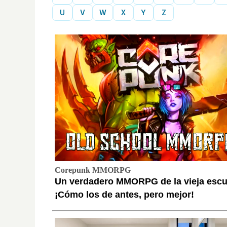
U
V
W
X
Y
Z
Corepunk MMORPG
Un verdadero MMORPG de la vieja escu
¡Cómo los de antes, pero mejor!