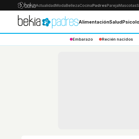
Actualidad
Moda
Belleza
Cocina
Padres
Pareja
Mascotas
S
Alimentación
Salud
Psicol
Embarazo
Recién nacidos