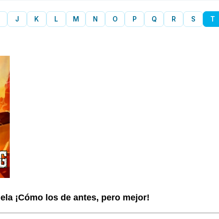
J
K
L
M
N
O
P
Q
R
S
T
la ¡Cómo los de antes, pero mejor!