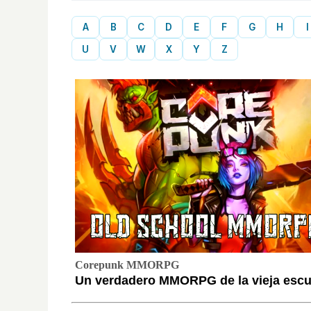
A
B
C
D
E
F
G
H
I
U
V
W
X
Y
Z
Corepunk MMORPG
Un verdadero MMORPG de la vieja escue