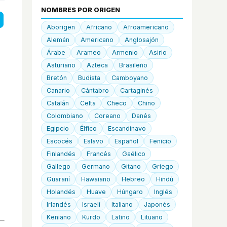
NOMBRES POR ORIGEN
Aborigen
Africano
Afroamericano
Alemán
Americano
Anglosajón
Árabe
Arameo
Armenio
Asirio
Asturiano
Azteca
Brasileño
Bretón
Budista
Camboyano
Canario
Cántabro
Cartaginés
Catalán
Celta
Checo
Chino
Colombiano
Coreano
Danés
Egipcio
Élfico
Escandinavo
Escocés
Eslavo
Español
Fenicio
Finlandés
Francés
Gaélico
Gallego
Germano
Gitano
Griego
Guaraní
Hawaiano
Hebreo
Hindú
Holandés
Huave
Húngaro
Inglés
Irlandés
Israelí
Italiano
Japonés
Keniano
Kurdo
Latino
Lituano