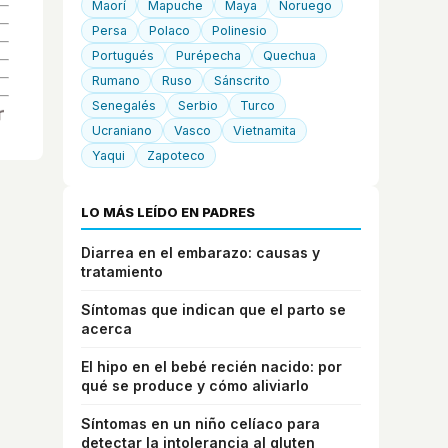
Maorí
Mapuche
Maya
Noruego
Persa
Polaco
Polinesio
Portugués
Purépecha
Quechua
Rumano
Ruso
Sánscrito
Senegalés
Serbio
Turco
Ucraniano
Vasco
Vietnamita
Yaqui
Zapoteco
LO MÁS LEÍDO EN PADRES
Diarrea en el embarazo: causas y
tratamiento
Síntomas que indican que el parto se
acerca
El hipo en el bebé recién nacido: por
qué se produce y cómo aliviarlo
Síntomas en un niño celíaco para
detectar la intolerancia al gluten