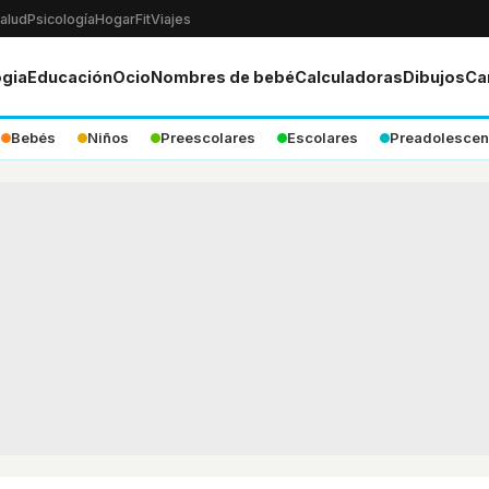
alud
Psicología
Hogar
Fit
Viajes
ogia
Educación
Ocio
Nombres de bebé
Calculadoras
Dibujos
Ca
Bebés
Niños
Preescolares
Escolares
Preadolescen