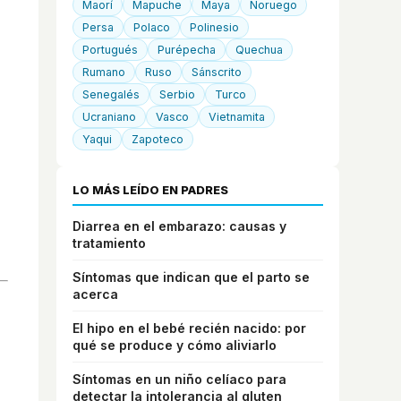
Maorí
Mapuche
Maya
Noruego
Persa
Polaco
Polinesio
Portugués
Purépecha
Quechua
Rumano
Ruso
Sánscrito
Senegalés
Serbio
Turco
Ucraniano
Vasco
Vietnamita
Yaqui
Zapoteco
LO MÁS LEÍDO EN PADRES
Diarrea en el embarazo: causas y
tratamiento
Síntomas que indican que el parto se
acerca
El hipo en el bebé recién nacido: por
qué se produce y cómo aliviarlo
Síntomas en un niño celíaco para
detectar la intolerancia al gluten