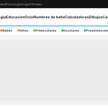
alud
Psicología
Hogar
Fit
Viajes
ogia
Educación
Ocio
Nombres de bebé
Calculadoras
Dibujos
Ca
Bebés
Niños
Preescolares
Escolares
Preadolescen