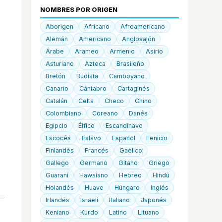
NOMBRES POR ORIGEN
Aborigen
Africano
Afroamericano
Alemán
Americano
Anglosajón
Árabe
Arameo
Armenio
Asirio
Asturiano
Azteca
Brasileño
Bretón
Budista
Camboyano
Canario
Cántabro
Cartaginés
Catalán
Celta
Checo
Chino
Colombiano
Coreano
Danés
Egipcio
Élfico
Escandinavo
Escocés
Eslavo
Español
Fenicio
Finlandés
Francés
Gaélico
Gallego
Germano
Gitano
Griego
Guaraní
Hawaiano
Hebreo
Hindú
Holandés
Huave
Húngaro
Inglés
Irlandés
Israelí
Italiano
Japonés
Keniano
Kurdo
Latino
Lituano