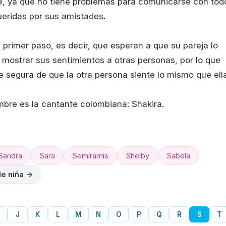
ble, ya que no tiene problemas para comunicarse con tod
eridas por sus amistades.
primer paso, es decir, que esperan a que su pareja lo
 mostrar sus sentimientos a otras personas, por lo que
 segura de que la otra persona siente lo mismo que ella
mbre es la cantante colombiana: Shakira.
Sandra
Sara
Semíramis
Shelby
Sabela
de niña →
J
K
L
M
N
O
P
Q
R
S
T