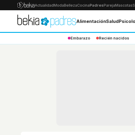
Actualidad
Moda
Belleza
Cocina
Padres
Pareja
Mascotas
S
Alimentación
Salud
Psicol
Embarazo
Recién nacidos