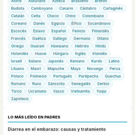
Asirio
Asturiano
Azteca
Brasileño
Bretón
Budista
Camboyano
Canario
Cántabro
Cartaginés
Catalán
Celta
Checo
Chino
Colombiano
Coreano
Danés
Egipcio
Élfico
Escandinavo
Escocés
Eslavo
Español
Fenicio
Finlandés
Francés
Gaélico
Gallego
Germano
Gitano
Griego
Guaraní
Hawaiano
Hebreo
Hindú
Holandés
Huave
Húngaro
Inglés
Irlandés
Israelí
Italiano
Japonés
Keniano
Kurdo
Latino
Lituano
Maorí
Mapuche
Maya
Noruego
Persa
Polaco
Polinesio
Portugués
Purépecha
Quechua
Rumano
Ruso
Sánscrito
Senegalés
Serbio
Turco
Ucraniano
Vasco
Vietnamita
Yaqui
Zapoteco
LO MÁS LEÍDO EN PADRES
Diarrea en el embarazo: causas y tratamiento