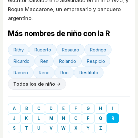
escritor salvadoreño asesinado en el año 1975, y
Roque Maccarone, un empresario y banquero
argentino.
Más nombres de niño con la R
Rithy
Ruperto
Rosauro
Rodrigo
Ricardo
Ren
Rolando
Respicio
Ramiro
Rene
Roc
Restituto
Todos los de niño →
A
B
C
D
E
F
G
H
I
J
K
L
M
N
O
P
Q
R
S
T
U
V
W
X
Y
Z