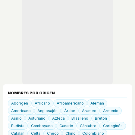
NOMBRES POR ORIGEN
Aborigen
Africano
Afroamericano
Alemán
Americano
Anglosajón
Árabe
Arameo
Armenio
Asirio
Asturiano
Azteca
Brasileño
Bretón
Budista
Camboyano
Canario
Cántabro
Cartaginés
Catalán
Celta
Checo
Chino
Colombiano