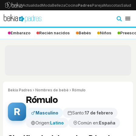
Actualidad
Moda
Belleza
Cocina
Padres
Pareja
Mascotas
Salud
Ps
Embarazo
Recién nacidos
Bebés
Niños
Preesco
Bekia Padres
›
Nombres de bebé
› Rómulo
Rómulo
R
Masculino
Santo:
17 de febrero
Origen:
Latino
Común en:
España