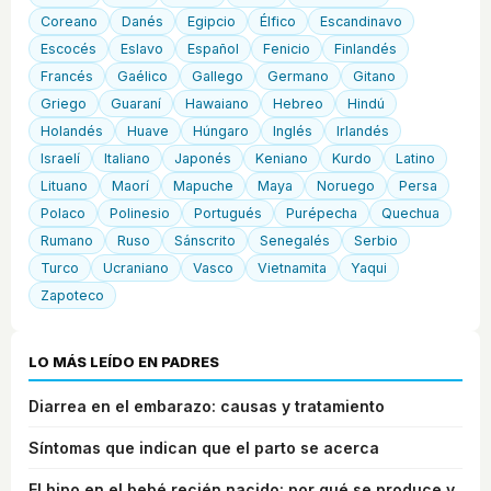
Coreano
Danés
Egipcio
Élfico
Escandinavo
Escocés
Eslavo
Español
Fenicio
Finlandés
Francés
Gaélico
Gallego
Germano
Gitano
Griego
Guaraní
Hawaiano
Hebreo
Hindú
Holandés
Huave
Húngaro
Inglés
Irlandés
Israelí
Italiano
Japonés
Keniano
Kurdo
Latino
Lituano
Maorí
Mapuche
Maya
Noruego
Persa
Polaco
Polinesio
Portugués
Purépecha
Quechua
Rumano
Ruso
Sánscrito
Senegalés
Serbio
Turco
Ucraniano
Vasco
Vietnamita
Yaqui
Zapoteco
LO MÁS LEÍDO EN PADRES
Diarrea en el embarazo: causas y tratamiento
Síntomas que indican que el parto se acerca
El hipo en el bebé recién nacido: por qué se produce y