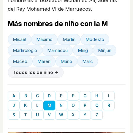
nombre es el boxeador Mohamed Ali, además
del Rey Mohamed VI de Marruecos.
Más nombres de niño con la M
Misael
Máximo
Martín
Modesto
Martirologio
Mamadou
Ming
Minjun
Maceo
Maren
Mario
Marc
Todos los de niño →
A
B
C
D
E
F
G
H
I
J
K
L
M
N
O
P
Q
R
S
T
U
V
W
X
Y
Z