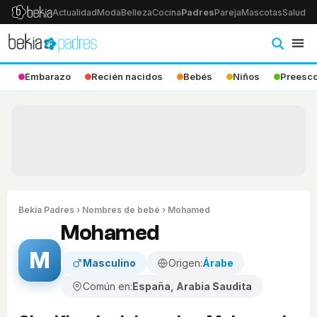
Actualidad
Moda
Belleza
Cocina
Padres
Pareja
Mascotas
Salud
Ps
Embarazo
Recién nacidos
Bebés
Niños
Preesco
Bekia Padres
›
Nombres de bebé
› Mohamed
Mohamed
M
Masculino
Origen:
Árabe
Común en:
España, Arabia Saudita