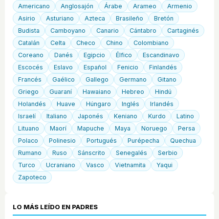
Americano
Anglosajón
Árabe
Arameo
Armenio
Asirio
Asturiano
Azteca
Brasileño
Bretón
Budista
Camboyano
Canario
Cántabro
Cartaginés
Catalán
Celta
Checo
Chino
Colombiano
Coreano
Danés
Egipcio
Élfico
Escandinavo
Escocés
Eslavo
Español
Fenicio
Finlandés
Francés
Gaélico
Gallego
Germano
Gitano
Griego
Guaraní
Hawaiano
Hebreo
Hindú
Holandés
Huave
Húngaro
Inglés
Irlandés
Israelí
Italiano
Japonés
Keniano
Kurdo
Latino
Lituano
Maorí
Mapuche
Maya
Noruego
Persa
Polaco
Polinesio
Portugués
Purépecha
Quechua
Rumano
Ruso
Sánscrito
Senegalés
Serbio
Turco
Ucraniano
Vasco
Vietnamita
Yaqui
Zapoteco
LO MÁS LEÍDO EN PADRES