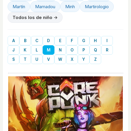
Martín
Mamadou
Minh
Martirologio
Todos los de niño →
A
B
C
D
E
F
G
H
I
J
K
L
M
N
O
P
Q
R
S
T
U
V
W
X
Y
Z