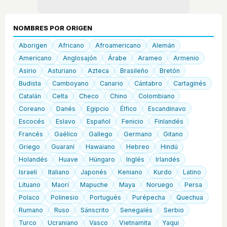
NOMBRES POR ORIGEN
Aborigen
Africano
Afroamericano
Alemán
Americano
Anglosajón
Árabe
Arameo
Armenio
Asirio
Asturiano
Azteca
Brasileño
Bretón
Budista
Camboyano
Canario
Cántabro
Cartaginés
Catalán
Celta
Checo
Chino
Colombiano
Coreano
Danés
Egipcio
Élfico
Escandinavo
Escocés
Eslavo
Español
Fenicio
Finlandés
Francés
Gaélico
Gallego
Germano
Gitano
Griego
Guaraní
Hawaiano
Hebreo
Hindú
Holandés
Huave
Húngaro
Inglés
Irlandés
Israelí
Italiano
Japonés
Keniano
Kurdo
Latino
Lituano
Maorí
Mapuche
Maya
Noruego
Persa
Polaco
Polinesio
Portugués
Purépecha
Quechua
Rumano
Ruso
Sánscrito
Senegalés
Serbio
Turco
Ucraniano
Vasco
Vietnamita
Yaqui