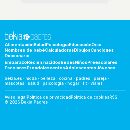
Alimentación
Salud
Psicologia
Educación
Ocio
Nombres de bebé
Calculadoras
Dibujos
Canciones
Diccionario
Embarazo
Recién nacidos
Bebés
Niños
Preescolares
Escolares
Preadolescentes
Adolescentes
Jóvenes
bekia.es
·
moda
·
belleza
·
cocina
·
padres
·
pareja
·
mascotas
·
salud
·
psicología
·
hogar
·
fit
·
viajes
Aviso legal
Política de privacidad
Política de cookies
RSS
© 2026 Bekia Padres