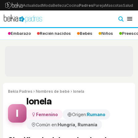
Actualidad
Moda
Belleza
Cocina
Padres
Pareja
Mascotas
Salud
Ps
Embarazo
Recién nacidos
Bebés
Niños
Preesco
Bekia Padres
›
Nombres de bebé
› Ionela
Ionela
I
Femenino
Origen:
Rumano
Común en:
Hungría, Rumanía