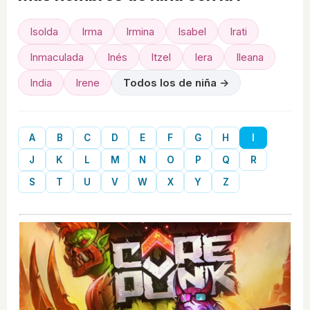
Isolda
Irma
Irmina
Isabel
Irati
Inmaculada
Inés
Itzel
Iera
Ileana
India
Irene
Todos los de niña →
A
B
C
D
E
F
G
H
I
J
K
L
M
N
O
P
Q
R
S
T
U
V
W
X
Y
Z