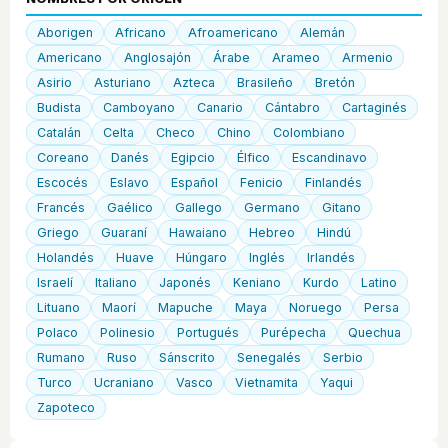
Aborigen
Africano
Afroamericano
Alemán
Americano
Anglosajón
Árabe
Arameo
Armenio
Asirio
Asturiano
Azteca
Brasileño
Bretón
Budista
Camboyano
Canario
Cántabro
Cartaginés
Catalán
Celta
Checo
Chino
Colombiano
Coreano
Danés
Egipcio
Élfico
Escandinavo
Escocés
Eslavo
Español
Fenicio
Finlandés
Francés
Gaélico
Gallego
Germano
Gitano
Griego
Guaraní
Hawaiano
Hebreo
Hindú
Holandés
Huave
Húngaro
Inglés
Irlandés
Israelí
Italiano
Japonés
Keniano
Kurdo
Latino
Lituano
Maorí
Mapuche
Maya
Noruego
Persa
Polaco
Polinesio
Portugués
Purépecha
Quechua
Rumano
Ruso
Sánscrito
Senegalés
Serbio
Turco
Ucraniano
Vasco
Vietnamita
Yaqui
Zapoteco