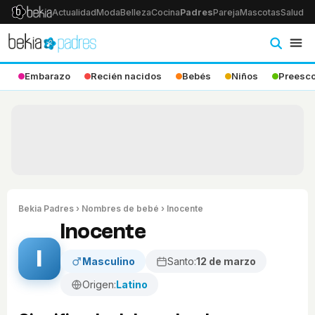
Actualidad
Moda
Belleza
Cocina
Padres
Pareja
Mascotas
Salud
Ps
Embarazo
Recién nacidos
Bebés
Niños
Preesco
Bekia Padres
›
Nombres de bebé
› Inocente
Inocente
I
Masculino
Santo:
12 de marzo
Origen:
Latino