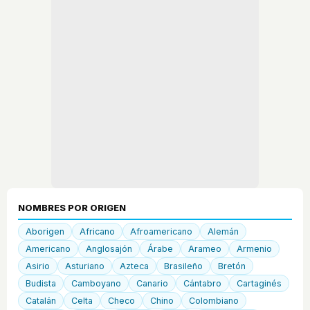
NOMBRES POR ORIGEN
Aborigen
Africano
Afroamericano
Alemán
Americano
Anglosajón
Árabe
Arameo
Armenio
Asirio
Asturiano
Azteca
Brasileño
Bretón
Budista
Camboyano
Canario
Cántabro
Cartaginés
Catalán
Celta
Checo
Chino
Colombiano