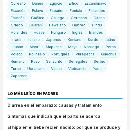
Coreano
Danés
Egipcio
Élfico
Escandinavo
Escocés
Eslavo
Español
Fenicio
Finlandés
Francés
Gaélico
Gallego
Germano
Gitano
Griego
Guaraní
Hawaiano
Hebreo
Hindú
Holandés
Huave
Húngaro
Inglés
Irlandés
Israelí
Italiano
Japonés
Keniano
Kurdo
Latino
Lituano
Maorí
Mapuche
Maya
Noruego
Persa
Polaco
Polinesio
Portugués
Purépecha
Quechua
Rumano
Ruso
Sánscrito
Senegalés
Serbio
Turco
Ucraniano
Vasco
Vietnamita
Yaqui
Zapoteco
LO MÁS LEÍDO EN PADRES
Diarrea en el embarazo: causas y tratamiento
Síntomas que indican que el parto se acerca
El hipo en el bebé recién nacido: por qué se produce y