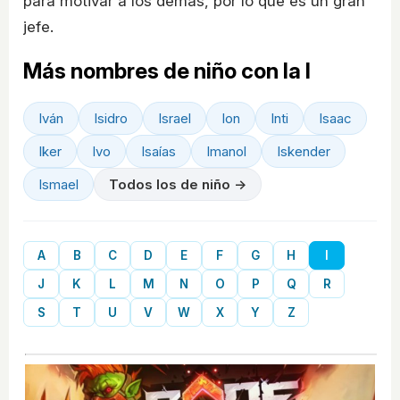
para motivar a los demás, por lo que es un gran
jefe.
Más nombres de niño con la I
Iván
Isidro
Israel
Ion
Inti
Isaac
Iker
Ivo
Isaías
Imanol
Iskender
Ismael
Todos los de niño →
A
B
C
D
E
F
G
H
I
J
K
L
M
N
O
P
Q
R
S
T
U
V
W
X
Y
Z