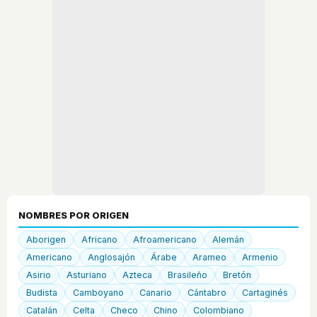
NOMBRES POR ORIGEN
Aborigen
Africano
Afroamericano
Alemán
Americano
Anglosajón
Árabe
Arameo
Armenio
Asirio
Asturiano
Azteca
Brasileño
Bretón
Budista
Camboyano
Canario
Cántabro
Cartaginés
Catalán
Celta
Checo
Chino
Colombiano