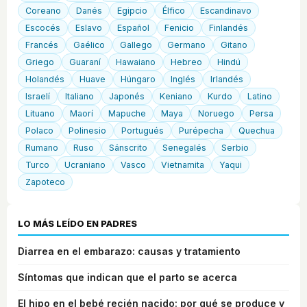
Coreano
Danés
Egipcio
Élfico
Escandinavo
Escocés
Eslavo
Español
Fenicio
Finlandés
Francés
Gaélico
Gallego
Germano
Gitano
Griego
Guaraní
Hawaiano
Hebreo
Hindú
Holandés
Huave
Húngaro
Inglés
Irlandés
Israelí
Italiano
Japonés
Keniano
Kurdo
Latino
Lituano
Maorí
Mapuche
Maya
Noruego
Persa
Polaco
Polinesio
Portugués
Purépecha
Quechua
Rumano
Ruso
Sánscrito
Senegalés
Serbio
Turco
Ucraniano
Vasco
Vietnamita
Yaqui
Zapoteco
LO MÁS LEÍDO EN PADRES
Diarrea en el embarazo: causas y tratamiento
Síntomas que indican que el parto se acerca
El hipo en el bebé recién nacido: por qué se produce y