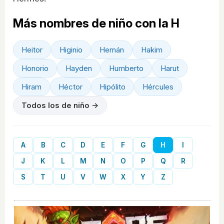
Más nombres de niño con la H
Heitor
Higinio
Hernán
Hakim
Honorio
Hayden
Humberto
Harut
Hiram
Héctor
Hipólito
Hércules
Todos los de niño →
A
B
C
D
E
F
G
H
I
J
K
L
M
N
O
P
Q
R
S
T
U
V
W
X
Y
Z