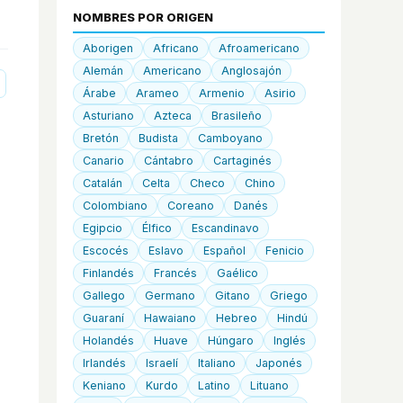
NOMBRES POR ORIGEN
Aborigen
Africano
Afroamericano
Alemán
Americano
Anglosajón
Árabe
Arameo
Armenio
Asirio
Asturiano
Azteca
Brasileño
Bretón
Budista
Camboyano
Canario
Cántabro
Cartaginés
Catalán
Celta
Checo
Chino
Colombiano
Coreano
Danés
Egipcio
Élfico
Escandinavo
Escocés
Eslavo
Español
Fenicio
Finlandés
Francés
Gaélico
Gallego
Germano
Gitano
Griego
Guaraní
Hawaiano
Hebreo
Hindú
Holandés
Huave
Húngaro
Inglés
Irlandés
Israelí
Italiano
Japonés
Keniano
Kurdo
Latino
Lituano