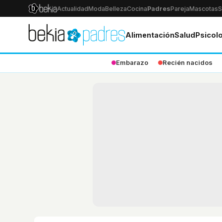
Actualidad
Moda
Belleza
Cocina
Padres
Pareja
Mascotas
S
Alimentación
Salud
Psicol
Embarazo
Recién nacidos