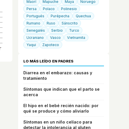
Maorí
Mapuche
Maya
Noruego
Persa
Polaco
Polinesio
Portugués
Purépecha
Quechua
Rumano
Ruso
Sánscrito
Senegalés
Serbio
Turco
Ucraniano
Vasco
Vietnamita
Yaqui
Zapoteco
LO MÁS LEÍDO EN PADRES
Diarrea en el embarazo: causas y
tratamiento
Síntomas que indican que el parto se
acerca
El hipo en el bebé recién nacido: por
qué se produce y cómo aliviarlo
Síntomas en un niño celíaco para
detectar la intolerancia al gluten