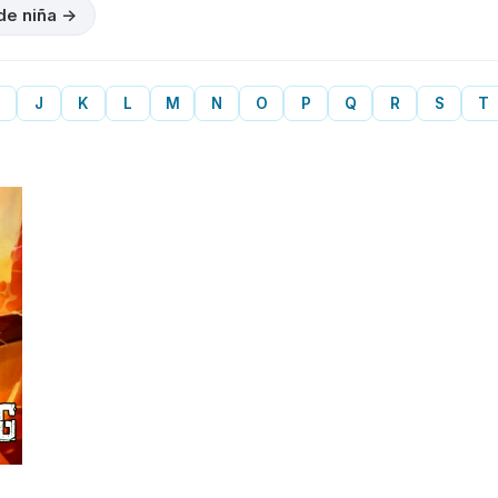
de niña →
J
K
L
M
N
O
P
Q
R
S
T