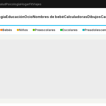
alud
Psicología
Hogar
Fit
Viajes
ogia
Educación
Ocio
Nombres de bebé
Calculadoras
Dibujos
Ca
Bebés
Niños
Preescolares
Escolares
Preadolescen