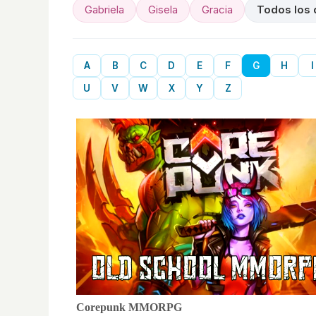
Gabriela
Gisela
Gracia
Todos los 
A
B
C
D
E
F
G
H
I
U
V
W
X
Y
Z
Corepunk MMORPG