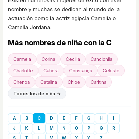
Existen numerosas mujeres de éxito con este
nombre y muchas se dedican al mundo de la
actuación como la actriz egipcia Camelia o
Camelia Jordana.
Más nombres de niña con la C
Carmela
Corina
Cecilia
Cancionila
Charlotte
Cahora
Constança
Celeste
Chenoa
Catalina
Chloe
Caritina
Todos los de niña →
A
B
C
D
E
F
G
H
I
J
K
L
M
N
O
P
Q
R
S
T
U
V
W
X
Y
Z