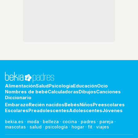
Alimentación
Salud
Psicologia
Educación
Ocio
Nombres de bebé
Calculadoras
Dibujos
Canciones
Diccionario
Embarazo
Recién nacidos
Bebés
Niños
Preescolares
Escolares
Preadolescentes
Adolescentes
Jóvenes
bekia.es
·
moda
·
belleza
·
cocina
·
padres
·
pareja
·
mascotas
·
salud
·
psicología
·
hogar
·
fit
·
viajes