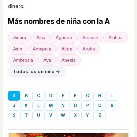
dinero.
Más nombres de niña con la A
Ainara
Aina
Águeda
Amable
Ainhoa
Aino
Amapola
Altea
Aroha
Ambrosia
Ava
Anesia
Todos los de niña →
A
B
C
D
E
F
G
H
I
J
K
L
M
N
O
P
Q
R
S
T
U
V
W
X
Y
Z