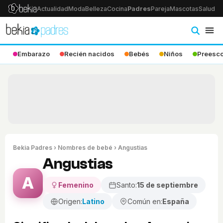
Actualidad
Moda
Belleza
Cocina
Padres
Pareja
Mascotas
Salud
Ps
Embarazo
Recién nacidos
Bebés
Niños
Preesco
Bekia Padres
›
Nombres de bebé
› Angustias
Angustias
A
Femenino
Santo:
15 de septiembre
Origen:
Latino
Común en:
España