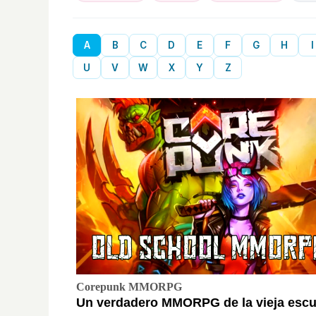
A
B
C
D
E
F
G
H
I
U
V
W
X
Y
Z
Corepunk MMORPG
Un verdadero MMORPG de la vieja escue