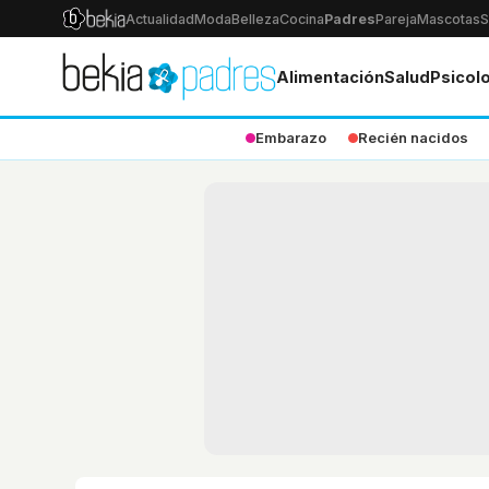
Actualidad
Moda
Belleza
Cocina
Padres
Pareja
Mascotas
S
Alimentación
Salud
Psicol
Embarazo
Recién nacidos