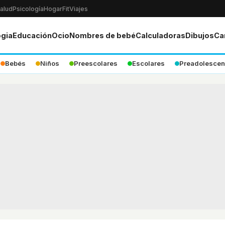
alud
Psicología
Hogar
Fit
Viajes
ogia
Educación
Ocio
Nombres de bebé
Calculadoras
Dibujos
Ca
Bebés
Niños
Preescolares
Escolares
Preadolescen