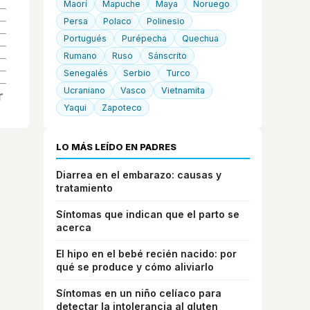
Maorí
Mapuche
Maya
Noruego
Persa
Polaco
Polinesio
Portugués
Purépecha
Quechua
Rumano
Ruso
Sánscrito
Senegalés
Serbio
Turco
Ucraniano
Vasco
Vietnamita
Yaqui
Zapoteco
LO MÁS LEÍDO EN PADRES
Diarrea en el embarazo: causas y
tratamiento
Síntomas que indican que el parto se
acerca
El hipo en el bebé recién nacido: por
qué se produce y cómo aliviarlo
Síntomas en un niño celíaco para
detectar la intolerancia al gluten