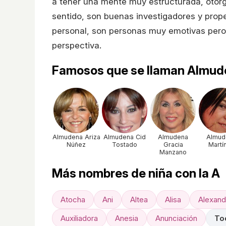
a tener una mente muy estructurada, otorg
sentido, son buenas investigadores y prope
personal, son personas muy emotivas pero 
perspectiva.
Famosos que se llaman Almud
Almudena Ariza
Almudena Cid
Almudena
Almud
Núñez
Tostado
Gracia
Martí
Manzano
Más nombres de niña con la A
Atocha
Ani
Altea
Alisa
Alexand
Auxiliadora
Anesia
Anunciación
To