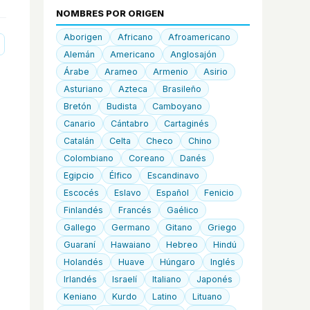
NOMBRES POR ORIGEN
Aborigen
Africano
Afroamericano
Alemán
Americano
Anglosajón
Árabe
Arameo
Armenio
Asirio
Asturiano
Azteca
Brasileño
Bretón
Budista
Camboyano
Canario
Cántabro
Cartaginés
Catalán
Celta
Checo
Chino
Colombiano
Coreano
Danés
Egipcio
Élfico
Escandinavo
Escocés
Eslavo
Español
Fenicio
Finlandés
Francés
Gaélico
Gallego
Germano
Gitano
Griego
Guaraní
Hawaiano
Hebreo
Hindú
Holandés
Huave
Húngaro
Inglés
Irlandés
Israelí
Italiano
Japonés
Keniano
Kurdo
Latino
Lituano