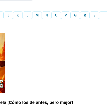
J
K
L
M
N
O
P
Q
R
S
T
la ¡Cómo los de antes, pero mejor!