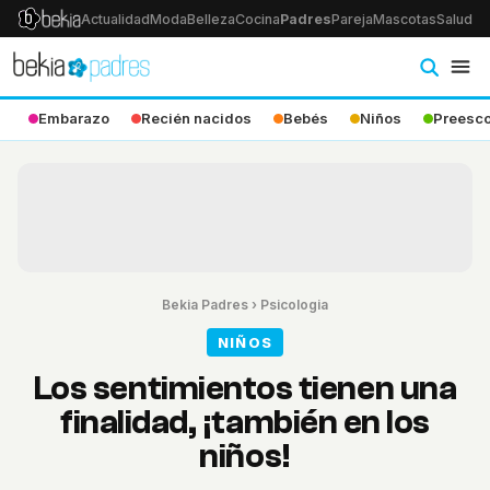
Actualidad
Moda
Belleza
Cocina
Padres
Pareja
Mascotas
Salud
Ps
Embarazo
Recién nacidos
Bebés
Niños
Preesco
Bekia Padres
›
Psicologia
NIÑOS
Los sentimientos tienen una
finalidad, ¡también en los
niños!