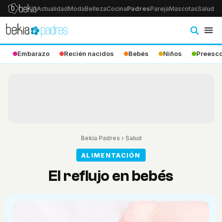
Actualidad
Moda
Belleza
Cocina
Padres
Pareja
Mascotas
Salud
Ps
Embarazo
Recién nacidos
Bebés
Niños
Preesco
Bekia Padres
›
Salud
ALIMENTACIÓN
El reflujo en bebés