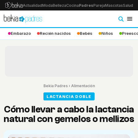
Actualidad
Moda
Belleza
Cocina
Padres
Pareja
Mascotas
Salud
Ps
Embarazo
Recién nacidos
Bebés
Niños
Preesco
Bekia Padres
›
Alimentación
LACTANCIA DOBLE
Cómo llevar a cabo la lactancia
natural con gemelos o mellizos