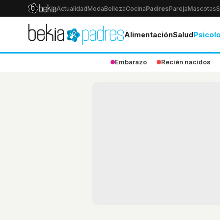
Actualidad
Moda
Belleza
Cocina
Padres
Pareja
Mascotas
S
Alimentación
Salud
Psicol
Embarazo
Recién nacidos