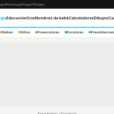
alud
Psicología
Hogar
Fit
Viajes
ogia
Educación
Ocio
Nombres de bebé
Calculadoras
Dibujos
Ca
Bebés
Niños
Preescolares
Escolares
Preadolescen
Bekia Padres
›
Psicologia