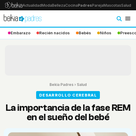
Actualidad
Moda
Belleza
Cocina
Padres
Pareja
Mascotas
Salud
Ps
Embarazo
Recién nacidos
Bebés
Niños
Preesco
Bekia Padres
›
Salud
DESARROLLO CEREBRAL
La importancia de la fase REM
en el sueño del bebé