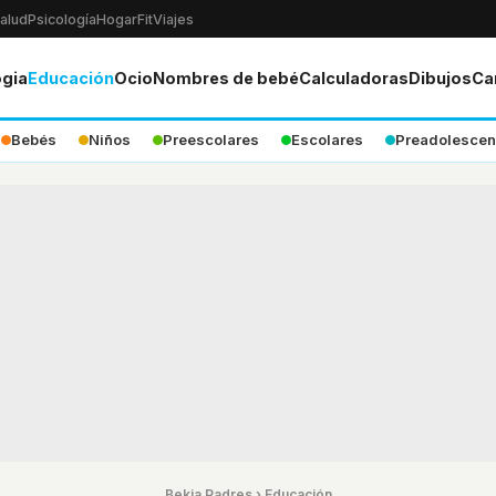
alud
Psicología
Hogar
Fit
Viajes
ogia
Educación
Ocio
Nombres de bebé
Calculadoras
Dibujos
Ca
Bebés
Niños
Preescolares
Escolares
Preadolescen
Bekia Padres
›
Educación