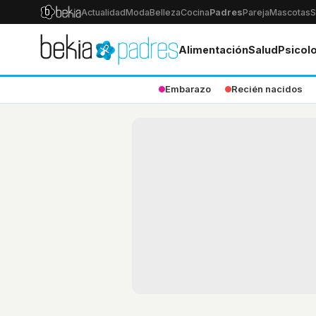
Actualidad
Moda
Belleza
Cocina
Padres
Pareja
Mascotas
S
Alimentación
Salud
Psicol
Embarazo
Recién nacidos