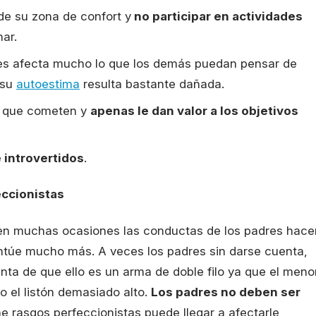
 de su zona de confort y
no participar en actividades
ar.
es afecta mucho lo que los demás puedan pensar de
 su
autoestima
resulta bastante dañada.
s que cometen y
apenas le dan valor a los objetivos
 introvertidos
.
eccionistas
, en muchas ocasiones las conductas de los padres hace
ntúe mucho más. A veces los padres sin darse cuenta,
enta de que ello es un arma de doble filo ya que el meno
o el listón demasiado alto.
Los padres no deben ser
ne rasgos perfeccionistas puede llegar a afectarle