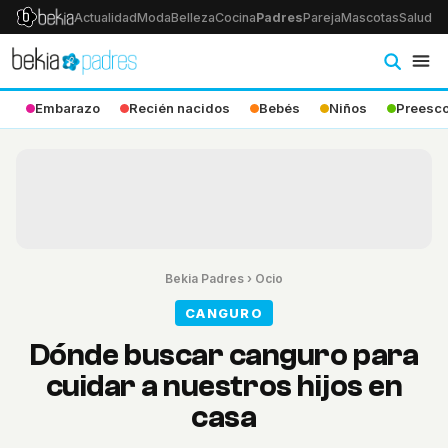
Actualidad
Moda
Belleza
Cocina
Padres
Pareja
Mascotas
Salud
Ps
Embarazo
Recién nacidos
Bebés
Niños
Preesco
Bekia Padres
›
Ocio
CANGURO
Dónde buscar canguro para
cuidar a nuestros hijos en
casa