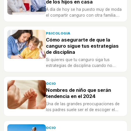
de los hijos en casa
A día de hoy se ha puesto muy de moda
el compartir canguro con otra familia.
Toma buena nota de sus pros y contras
PSICOLOGIA
Cómo asegurarte de que la
canguro sigue tus estrategias
de disciplina
Si quieres que tu canguro siga tus
estrategias de disciplina cuando no
estás, no te pierdas este artículo para
encontrar buenas soluciones.
OCIO
Nombres de niño que serán
tendencia en el 2024
Una de las grandes preocupaciones de
los padres suele ser el de escoger el
mejor nombre para su futuro bebé.
OCIO