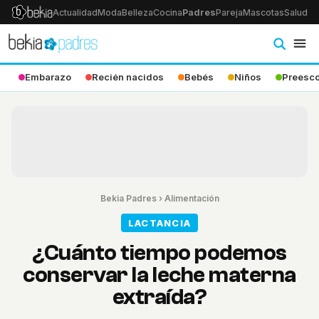
Actualidad
Moda
Belleza
Cocina
Padres
Pareja
Mascotas
Salud
Ps
Embarazo
Recién nacidos
Bebés
Niños
Preesco
Bekia Padres
›
Alimentación
LACTANCIA
¿Cuánto tiempo podemos
conservar la leche materna
extraída?