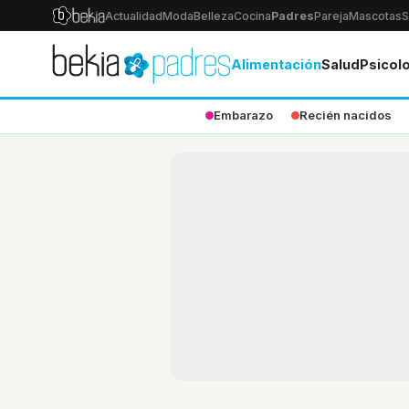
Actualidad
Moda
Belleza
Cocina
Padres
Pareja
Mascotas
S
Alimentación
Salud
Psicol
Embarazo
Recién nacidos