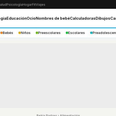
alud
Psicología
Hogar
Fit
Viajes
ogia
Educación
Ocio
Nombres de bebé
Calculadoras
Dibujos
Ca
Bebés
Niños
Preescolares
Escolares
Preadolescen
Bekia Padres
›
Alimentación