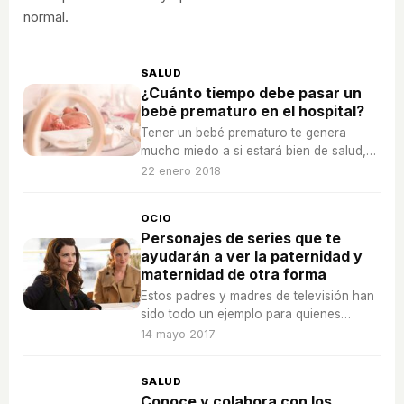
normal.
SALUD
¿Cuánto tiempo debe pasar un
bebé prematuro en el hospital?
Tener un bebé prematuro te genera
mucho miedo a si estará bien de salud,
pero también la pena de no poder volver
22 enero 2018
a casa con tu recién nacido.
OCIO
Personajes de series que te
ayudarán a ver la paternidad y
maternidad de otra forma
Estos padres y madres de televisión han
sido todo un ejemplo para quienes
tenemos hijos e hijas, os explicamos por
14 mayo 2017
qué son nuestros favoritos.
SALUD
Conoce y colabora con los