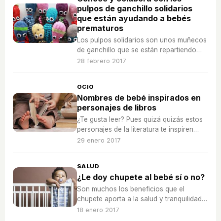
pulpos de ganchillo solidarios
que están ayudando a bebés
prematuros
Los pulpos solidarios son unos muñecos
de ganchillo que se están repartiendo
para ayudar a los bebés prematuros a
28 febrero 2017
sentirse más seguros, aprende a hacer el
tuyo.
OCIO
Nombres de bebé inspirados en
personajes de libros
¿Te gusta leer? Pues quizá quizás estos
personajes de la literatura te inspiren
para escoger un nombre para tu futuro
29 enero 2017
bebé.
SALUD
¿Le doy chupete al bebé sí o no?
Son muchos los beneficios que el
chupete aporta a la salud y tranquilidad
del bebé, te contamos algunos de ellos
18 enero 2017
para ayudarte a decidir si usarlo o no.