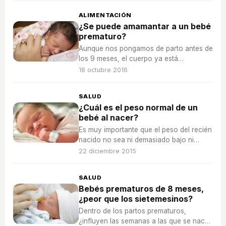
ALIMENTACIÓN
¿Se puede amamantar a un bebé
prematuro?
Aunque nos pongamos de parto antes de
los 9 meses, el cuerpo ya está
preparado para la lactancia y el bebé
18 octubre 2016
prematuro puede alimentarse con ella.
SALUD
¿Cuál es el peso normal de un
bebé al nacer?
Es muy importante que el peso del recién
nacido no sea ni demasiado bajo ni
demasiado alto, ¿qué consecuencias
22 diciembre 2015
tiene?
SALUD
Bebés prematuros de 8 meses,
¿peor que los sietemesinos?
Dentro de los partos prematuros,
¿influyen las semanas a las que se nace