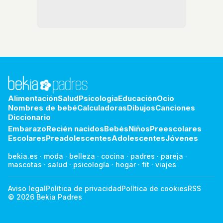
Alimentación
Salud
Psicologia
Educación
Ocio
Nombres de bebé
Calculadoras
Dibujos
Canciones
Diccionario
Embarazo
Recién nacidos
Bebés
Niños
Preescolares
Escolares
Preadolescentes
Adolescentes
Jóvenes
bekia.es
·
moda
·
belleza
·
cocina
·
padres
·
pareja
·
mascotas
·
salud
·
psicología
·
hogar
·
fit
·
viajes
Aviso legal
Política de privacidad
Política de cookies
RSS
© 2026 Bekia Padres