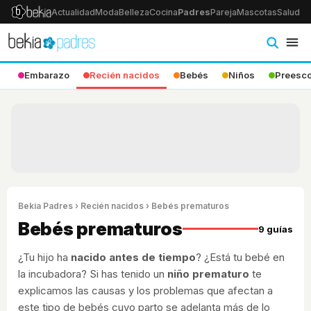
Actualidad
Moda
Belleza
Cocina
Padres
Pareja
Mascotas
Salud
Ps
Embarazo
Recién nacidos
Bebés
Niños
Preesco
Bekia Padres
›
Recién nacidos
› Bebés prematuros
Bebés prematuros
9 guías
¿Tu hijo ha
nacido antes de tiempo
? ¿Está tu bebé en
la incubadora? Si has tenido un
niño prematuro
te
explicamos las causas y los problemas que afectan a
este tipo de bebés cuyo parto se adelanta más de lo