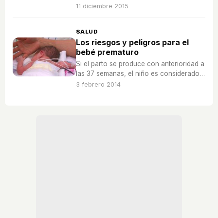
en los problemas de salud posteriores?
11 diciembre 2015
SALUD
Los riesgos y peligros para el
bebé prematuro
Si el parto se produce con anterioridad a
las 37 semanas, el niño es considerado
prematuro, ya que ha nacido antes de lo
3 febrero 2014
esperado y debido.