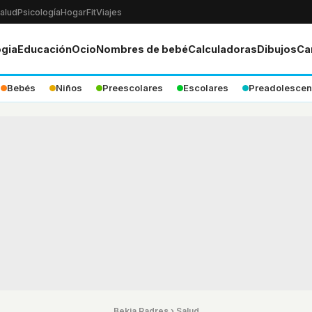
alud
Psicología
Hogar
Fit
Viajes
ogia
Educación
Ocio
Nombres de bebé
Calculadoras
Dibujos
Ca
Bebés
Niños
Preescolares
Escolares
Preadolescen
Bekia Padres
›
Salud