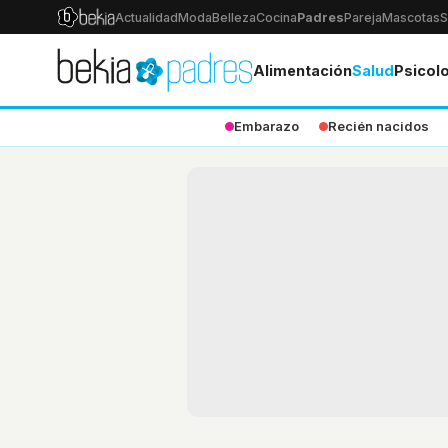
Actualidad
Moda
Belleza
Cocina
Padres
Pareja
Mascotas
S
Alimentación
Salud
Psicol
Embarazo
Recién nacidos