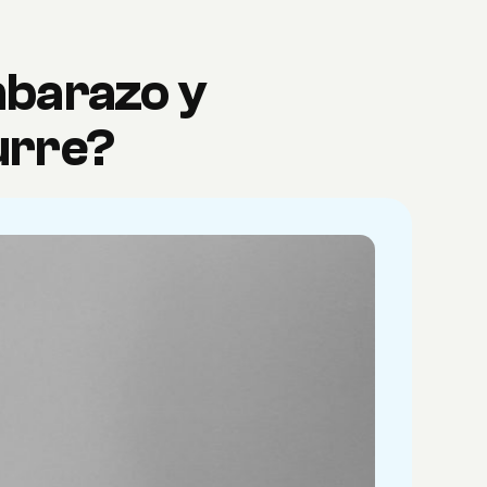
mbarazo y
urre?