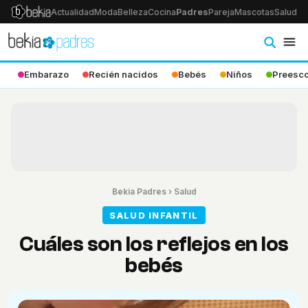
Actualidad
Moda
Belleza
Cocina
Padres
Pareja
Mascotas
Salud
Ps
Embarazo
Recién nacidos
Bebés
Niños
Preesco
Bekia Padres
›
Salud
SALUD INFANTIL
Cuáles son los reflejos en los
bebés