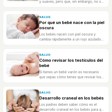
y suaves, pero que, sin embargo, no son
capaces de rascarse de manera
voluntaria.
SALUD
Por qué un bebé nace con la piel
oscura
Los bebés nacen con piel oscura y
cambia rápidamente a un rojo azulado
cuando comienzan a respirar.
SALUD
Cómo revisar los testículos del
bebé
Si tienes un bebé varón es necesario
que sepas cómo tienes que revisar los
testículos, para ver si han descendido
bien.
SALUD
Desarrollo craneal en los bebés
Los padres deben saber cómo es el
desarrollo craneal en los bebés para que