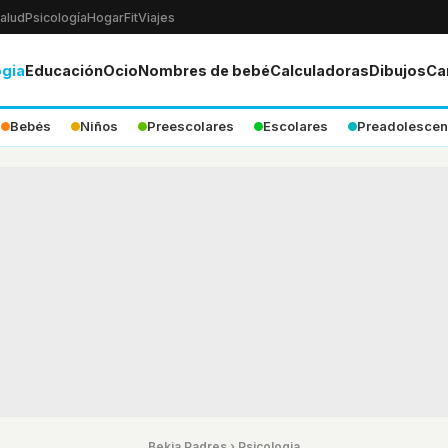
alud
Psicología
Hogar
Fit
Viajes
ogia
Educación
Ocio
Nombres de bebé
Calculadoras
Dibujos
Ca
Bebés
Niños
Preescolares
Escolares
Preadolescen
Bekia Padres
›
Psicologia