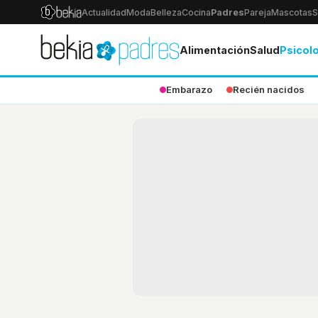
Actualidad
Moda
Belleza
Cocina
Padres
Pareja
Mascotas
S
Alimentación
Salud
Psicol
Embarazo
Recién nacidos