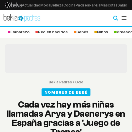
Actualidad
Moda
Belleza
Cocina
Padres
Pareja
Mascotas
Salud
Ps
Embarazo
Recién nacidos
Bebés
Niños
Preesco
Bekia Padres
›
Ocio
NOMBRES DE BEBÉ
Cada vez hay más niñas
llamadas Arya y Daenerys en
España gracias a 'Juego de