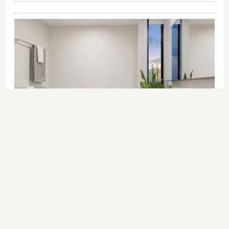
El truco contra la cal
Di adiós a la cal del baño con estos
sencillos consejos