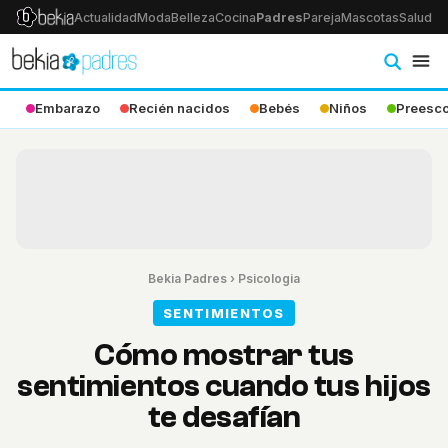
Actualidad
Moda
Belleza
Cocina
Padres
Pareja
Mascotas
Salud
Ps
Embarazo
Recién nacidos
Bebés
Niños
Preesco
Bekia Padres
›
Psicologia
SENTIMIENTOS
Cómo mostrar tus
sentimientos cuando tus hijos
te desafían