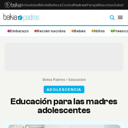
Actualidad
Moda
Belleza
Cocina
Padres
Pareja
Mascotas
Salud
Ps
Embarazo
Recién nacidos
Bebés
Niños
Preesco
Bekia Padres
›
Educación
ADOLESCENCIA
Educación para las madres
adolescentes