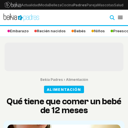
Actualidad
Moda
Belleza
Cocina
Padres
Pareja
Mascotas
Salud
Ps
Embarazo
Recién nacidos
Bebés
Niños
Preesco
Bekia Padres
›
Alimentación
ALIMENTACIÓN
Qué tiene que comer un bebé
de 12 meses