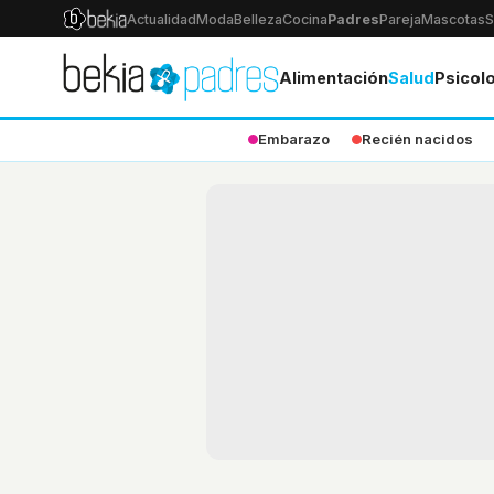
Actualidad
Moda
Belleza
Cocina
Padres
Pareja
Mascotas
S
Alimentación
Salud
Psicol
Embarazo
Recién nacidos