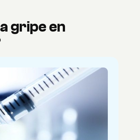
a gripe en
?