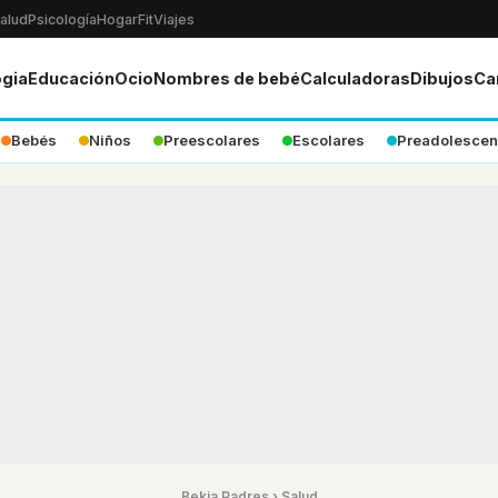
alud
Psicología
Hogar
Fit
Viajes
ogia
Educación
Ocio
Nombres de bebé
Calculadoras
Dibujos
Ca
Bebés
Niños
Preescolares
Escolares
Preadolescen
Bekia Padres
›
Salud