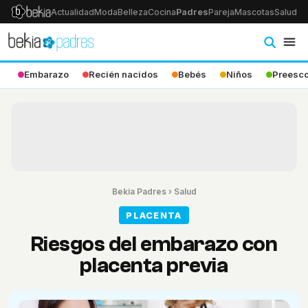
Actualidad
Moda
Belleza
Cocina
Padres
Pareja
Mascotas
Salud
Ps
Embarazo
Recién nacidos
Bebés
Niños
Preesco
Bekia Padres
›
Salud
PLACENTA
Riesgos del embarazo con
placenta previa