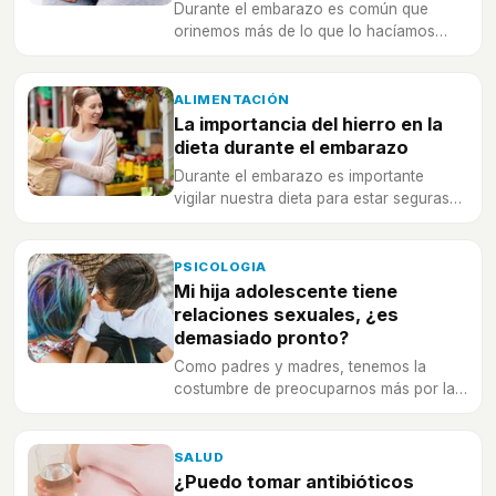
Durante el embarazo es común que
orinemos más de lo que lo hacíamos
antes, pero podemos intentar que sea
menos molesto.
ALIMENTACIÓN
La importancia del hierro en la
dieta durante el embarazo
Durante el embarazo es importante
vigilar nuestra dieta para estar seguras
de aportar todos los nutrientes
necesarios a nuestro cuerpo y al futuro
bebé-
PSICOLOGIA
Mi hija adolescente tiene
relaciones sexuales, ¿es
demasiado pronto?
Como padres y madres, tenemos la
costumbre de preocuparnos más por la
vida sexual de nuestras hijas
adolescentes.
SALUD
¿Puedo tomar antibióticos