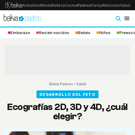
Actualidad
Moda
Belleza
Cocina
Padres
Pareja
Mascotas
Salud
Ps
Embarazo
Recién nacidos
Bebés
Niños
Preesco
Bekia Padres
›
Salud
DESARROLLO DEL FETO
Ecografías 2D, 3D y 4D, ¿cuál
elegir?