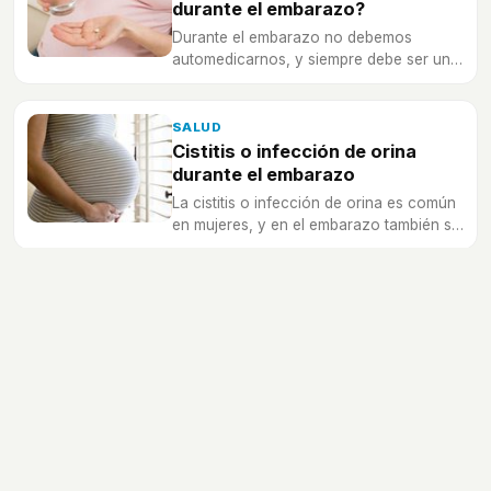
durante el embarazo?
Durante el embarazo no debemos
automedicarnos, y siempre debe ser un
médico el que nos dé los medicamentos
y cantidades adecuadas a nuestro
estado.
SALUD
Cistitis o infección de orina
durante el embarazo
La cistitis o infección de orina es común
en mujeres, y en el embarazo también se
puede dar, te contamos cómo tratarla y
prevenirla.