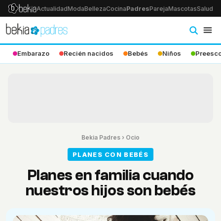
Actualidad
Moda
Belleza
Cocina
Padres
Pareja
Mascotas
Salud
Ps
Embarazo
Recién nacidos
Bebés
Niños
Preesco
Bekia Padres
›
Ocio
PLANES CON BEBÉS
Planes en familia cuando
nuestros hijos son bebés