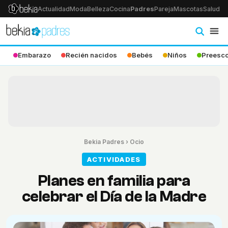
Actualidad
Moda
Belleza
Cocina
Padres
Pareja
Mascotas
Salud
Ps
Embarazo
Recién nacidos
Bebés
Niños
Preesco
Bekia Padres
›
Ocio
ACTIVIDADES
Planes en familia para
celebrar el Día de la Madre