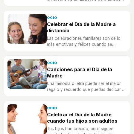
puede solucionar los choques de
intereses.
OCIO
Celebrar el Día de la Madre a
distancia
Las celebraciones familiares son de lo
más emotivas y felices cuando se
pueden celebrar rodeado de tus seres
más queridos. Pero a distancia también
se pueden celebrar las cosas.
OCIO
Canciones para el Día de la
Madre
Una melodía o letra puede ser el mejor
regalo y recuerdo que puedas dedicar a
tu madre en su día más especial. Elige
bien y no decepcionarás.
OCIO
Celebrar el Día de la Madre
cuando tus hijos son adultos
Tus hijos han crecido, pero siguen