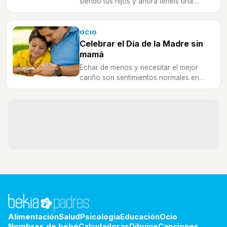
siendo tus hijos y ahora tenéis una
relación de complicidad. Descubre cómo
celebrar el Día de la Madre cuando ya
son adultos.
OCIO
Celebrar el Día de la Madre sin
mamá
Echar de menos y necesitar el mejor
cariño son sentimientos normales en
estas circunstancias. La comunicación y
sinceridad pueden ayudar.
Alimentación
Salud
Psicologia
Educación
Ocio
Nombres de bebé
Calculadoras
Dibujos
Canciones