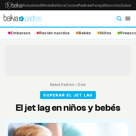
Actualidad
Moda
Belleza
Cocina
Padres
Pareja
Mascotas
Salud
Ps
Embarazo
Recién nacidos
Bebés
Niños
Preesco
Bekia Padres
›
Ocio
SUPERAR EL JET LAG
El jet lag en niños y bebés