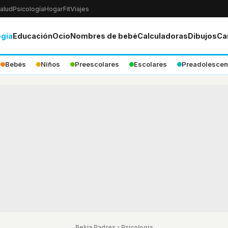
alud
Psicología
Hogar
Fit
Viajes
ogia
Educación
Ocio
Nombres de bebé
Calculadoras
Dibujos
Ca
Bebés
Niños
Preescolares
Escolares
Preadolescen
Bekia Padres
›
Psicologia