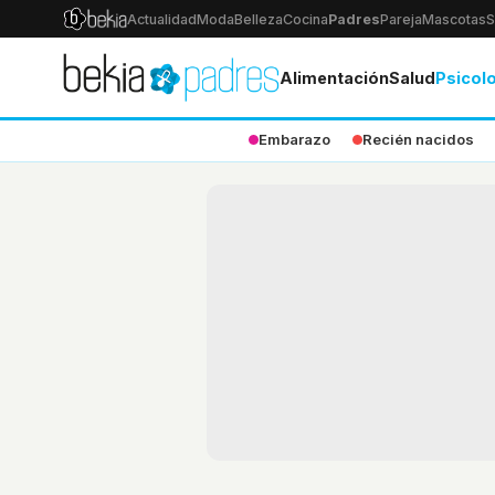
Actualidad
Moda
Belleza
Cocina
Padres
Pareja
Mascotas
S
Alimentación
Salud
Psicol
Embarazo
Recién nacidos