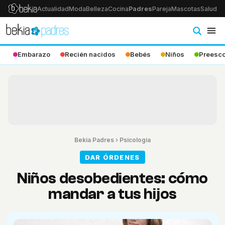
Actualidad
Moda
Belleza
Cocina
Padres
Pareja
Mascotas
Salud
Ps
Embarazo
Recién nacidos
Bebés
Niños
Preesco
Bekia Padres
›
Psicologia
DAR ÓRDENES
Niños desobedientes: cómo
mandar a tus hijos