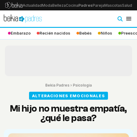
Actualidad
Moda
Belleza
Cocina
Padres
Pareja
Mascotas
Salud
Ps
Embarazo
Recién nacidos
Bebés
Niños
Preesco
Bekia Padres
›
Psicologia
ALTERACIONES EMOCIONALES
Mi hijo no muestra empatía,
¿qué le pasa?