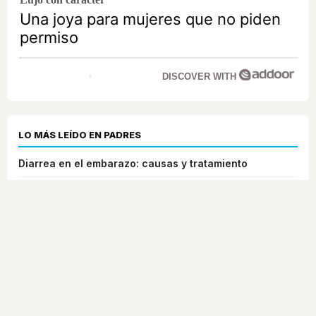
Una joya para mujeres que no piden
permiso
DISCOVER WITH
LO MÁS LEÍDO EN PADRES
Diarrea en el embarazo: causas y tratamiento
Síntomas que indican que el parto se acerca
El hipo en el bebé recién nacido: por qué se produce y
cómo aliviarlo
Síntomas en un niño celíaco para detectar la
intolerancia al gluten