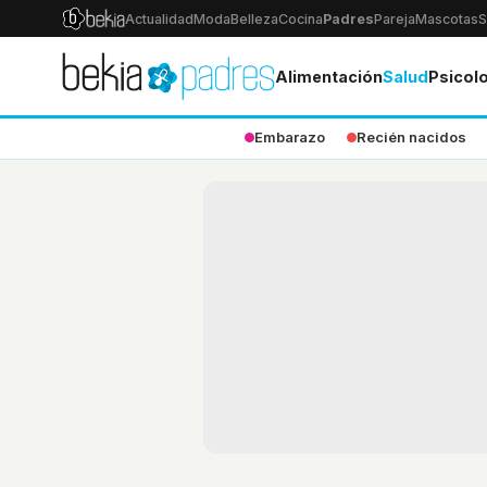
Actualidad
Moda
Belleza
Cocina
Padres
Pareja
Mascotas
S
Alimentación
Salud
Psicol
Embarazo
Recién nacidos