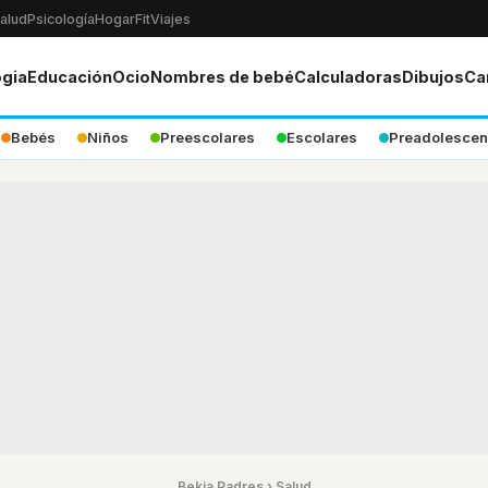
alud
Psicología
Hogar
Fit
Viajes
ogia
Educación
Ocio
Nombres de bebé
Calculadoras
Dibujos
Ca
Bebés
Niños
Preescolares
Escolares
Preadolescen
Bekia Padres
›
Salud