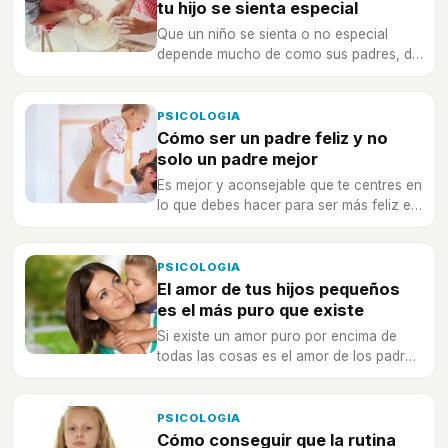
tu hijo se sienta especial
Que un niño se sienta o no especial
depende mucho de como sus padres, de
su entorno o de cómo le tratan.
PSICOLOGIA
Cómo ser un padre feliz y no
solo un padre mejor
Es mejor y aconsejable que te centres en
lo que debes hacer para ser más feliz en
la crianza de tus hijos día a día.
PSICOLOGIA
El amor de tus hijos pequeños
es el más puro que existe
Si existe un amor puro por encima de
todas las cosas es el amor de los padres
a los hijos y de los hijos hacia los
padres.
PSICOLOGIA
Cómo conseguir que la rutina