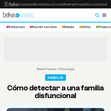
Actualidad
Moda
Belleza
Cocina
Padres
Pareja
Mascotas
Salud
Ps
Embarazo
Recién nacidos
Bebés
Niños
Preesco
Bekia Padres
›
Psicologia
FAMILIA
Cómo detectar a una familia
disfuncional