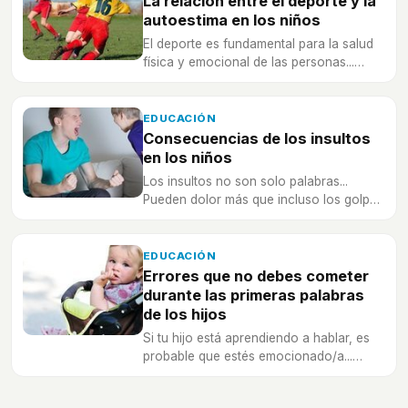
La relación entre el deporte y la
autoestima en los niños
El deporte es fundamental para la salud
física y emocional de las personas...
¡pero aún más lo es en los niños!
Descubre cómo afecta a su autoestima.
EDUCACIÓN
Consecuencias de los insultos
en los niños
Los insultos no son solo palabras...
Pueden dolor más que incluso los golpes
y quedarse anclados en el corazón
produciendo dolor emocional.
EDUCACIÓN
Errores que no debes cometer
durante las primeras palabras
de los hijos
Si tu hijo está aprendiendo a hablar, es
probable que estés emocionado/a...
¡pero no cometas estos errores!
Evitándolos favorecerás su desarrollo.