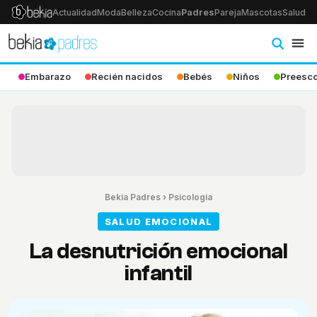
Actualidad
Moda
Belleza
Cocina
Padres
Pareja
Mascotas
Salud
Ps
Embarazo
Recién nacidos
Bebés
Niños
Preesco
Bekia Padres
›
Psicologia
SALUD EMOCIONAL
La desnutrición emocional
infantil